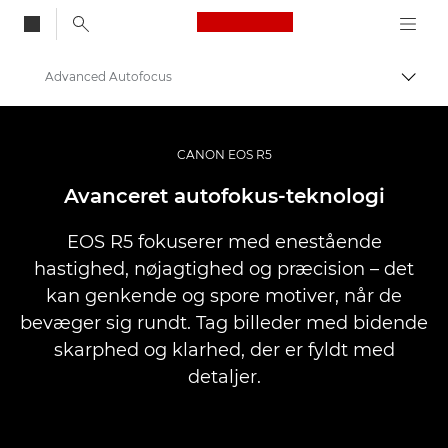
Canon Logo, back to
Advanced Autofocus
Skift
Canon
Digitalkameraer
CANON EOS R5
EOS R5
Avanceret autofokus-teknologi
EOS R5 fokuserer med enestående
hastighed, nøjagtighed og præcision – det
kan genkende og spore motiver, når de
bevæger sig rundt. Tag billeder med bidende
skarphed og klarhed, der er fyldt med
detaljer.