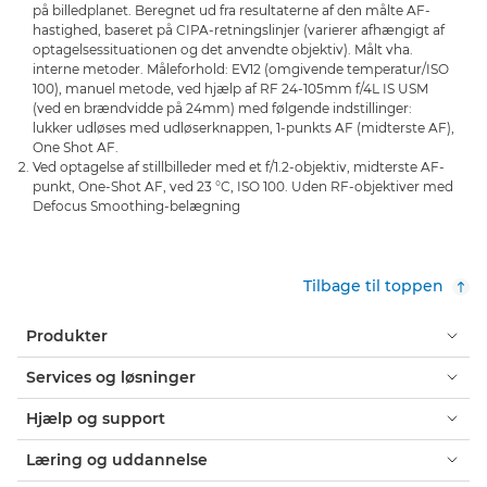
på billedplanet. Beregnet ud fra resultaterne af den målte AF-
hastighed, baseret på CIPA-retningslinjer (varierer afhængigt af
optagelsessituationen og det anvendte objektiv). Målt vha.
interne metoder. Måleforhold: EV12 (omgivende temperatur/ISO
100), manuel metode, ved hjælp af RF 24-105mm f/4L IS USM
(ved en brændvidde på 24mm) med følgende indstillinger:
lukker udløses med udløserknappen, 1-punkts AF (midterste AF),
One Shot AF.
Ved optagelse af stillbilleder med et f/1.2-objektiv, midterste AF-
punkt, One-Shot AF, ved 23 °C, ISO 100. Uden RF-objektiver med
Defocus Smoothing-belægning
Tilbage til toppen
Produkter
Services og løsninger
Hjælp og support
Læring og uddannelse