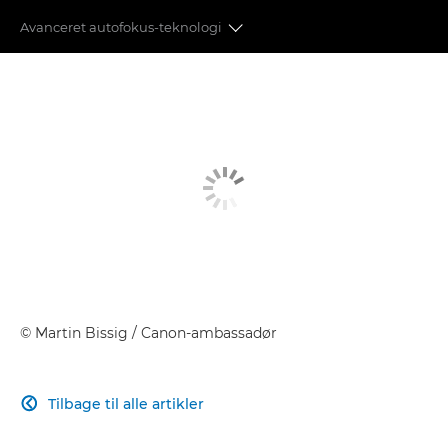
Avanceret autofokus-teknologi
BILLEDKVALITET
AVANCERET AUTOFOKUS
EFFEKTIV YDEEVNE
EN REVOLUTION INDEN FOR VIDEOOPTAGELSER
TILSLUTNINGSMULIGHEDER
BILLEDBEHANDLING
©
Martin Bissig
/ Canon-ambassadør
Tilbage til alle artikler
