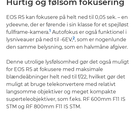
Hurtig og følsom fokusering
EOS R5 kan fokusere på helt ned til 0,05 sek. – en
ydeevne, der er førende i sin klasse for et spejlløst
1
fullframe-kamera.
Autofokus er også funktionel i
2
lysniveauer på ned til -6EV,
, som er nogenlunde
den samme belysning, som en halvmåne afgiver.
Denne utrolige lysfølsomhed gør det også muligt
for EOS R5 at fokusere med maksimale
blændeåbninger helt ned til f/22, hvilket gør det
muligt at bruge telekonvertere med relativt
langsomme objektiver og meget kompakte
superteleobjektiver, som f.eks. RF 600mm F11 IS
STM og RF 800mm F11 IS STM.