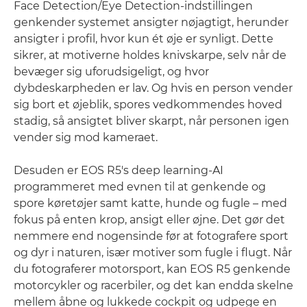
Face Detection/Eye Detection-indstillingen
genkender systemet ansigter nøjagtigt, herunder
ansigter i profil, hvor kun ét øje er synligt. Dette
sikrer, at motiverne holdes knivskarpe, selv når de
bevæger sig uforudsigeligt, og hvor
dybdeskarpheden er lav. Og hvis en person vender
sig bort et øjeblik, spores vedkommendes hoved
stadig, så ansigtet bliver skarpt, når personen igen
vender sig mod kameraet.
Desuden er EOS R5's deep learning-AI
programmeret med evnen til at genkende og
spore køretøjer samt katte, hunde og fugle – med
fokus på enten krop, ansigt eller øjne. Det gør det
nemmere end nogensinde før at fotografere sport
og dyr i naturen, især motiver som fugle i flugt. Når
du fotograferer motorsport, kan EOS R5 genkende
motorcykler og racerbiler, og det kan endda skelne
mellem åbne og lukkede cockpit og udpege en