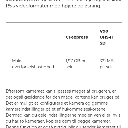
R5's videoformater med højere opløsning.
V90
CFexpress
UHS-II
SD
Maks.
1,97 GB pr.
321 MB
overførselshastighed
sek.
pr. sek.
Eftersom kameraet kan tilpasses meget af brugeren, er
det også gældende for den måde, kortene kan bruges på.
Det er muligt at konfigurere et kamera og gemme
kameraindstillinger på et af hukommelseskortene.
Dermed kan du dele indstillingerne med en ven eller, hvis
du har to kameraer, kopiere dem til begge kameraer.
Denne funktion er også nyttig, når du sender kameraet til