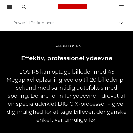
Canon Logo, back to
Powerful Performance
Skift
Canon
Digitalkameraer
CANON EOS R5
EOS R5
Effektiv, professionel ydeevne
EOS R5 kan optage billeder med 45
Megapixel opløsning ved op til 20 billeder pr.
sekund med samtidig autofokus med
sporing. Denne form for ydeevne – drevet af
en specialudviklet DIGIC X-processor – giver
dig mulighed for at tage billeder, der ganske
enkelt var umulige før.