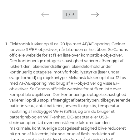
1
/
3
Elektronisk lukker op til ca. 20 fps med AF/AE-sporing: Gælder
for visse RF/EF-objektiver, når blænden er helt åben. Se Canons
officielle webside for at få en liste over kompatible objektiver.
Den kontinuerlige optagelseshastighed varierer afhængigt af
lukkertiden, blændeindstillingen, blændeforhold under
kontinuerlig optagelse, motivforhold, lysstyrke (især under
svage forhold) og objektivtype. Mekanisk lukker op til ca. 12 fps
med AF/AE-sporing: Ved brug af RF-objektiver og visse EF-
objektiver. Se Canons officielle webside for at få en liste over
kompatible objektiver. Den kontinuerlige optagelseshastighed
varierer i op til 3 stop, afhængigt af batteritypen, tilbageværende
batteriniveau, antal batterier, anvendt objektiv, temperatur,
indstilling af indbygget Wi-Fi (til/fra), og om du bruger et
batterigreb og en WFT-enhed, DC-adapter eller USB-
strømadapter. Ud over ovenstående faktorer kan den
maksimale, kontinuerlige optagelseshastighed blive reduceret
på grund af lukkertid, blænde, brug af flash, reduktion af
flimmer, motivforhold, lysstyrke (især på et mørkt sted).