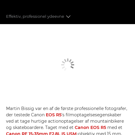
Effektiv, professionel ydeevne
BILLEDKVALITET
AVANCERET AUTOFOKUS
EFFEKTIV YDEEVNE
EN REVOLUTION INDEN FOR VIDEOOPTAGELSER
TILSLUTNINGSMULIGHEDER
BILLEDBEHANDLING
Martin Bissig var en af de første professionelle fotografer,
der testede Canon
EOS R5
's filmoptagelsesegenskaber
ved at tage hurtige actionoptagelser af mountainbikere
og skateboardere. Taget med et
Canon EOS R5
med et
Canon RF 15-35mm F2.8L IS USM
-objektiv med 15 mm,