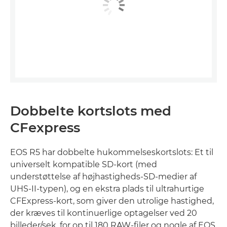
Dobbelte kortslots med
CFexpress
EOS R5 har dobbelte hukommelseskortslots: Et til
universelt kompatible SD-kort (med
understøttelse af højhastigheds-SD-medier af
UHS-II-typen), og en ekstra plads til ultrahurtige
CFExpress-kort, som giver den utrolige hastighed,
der kræves til kontinuerlige optagelser ved 20
billeder/sek. for op til 180 RAW-filer og nogle af EOS