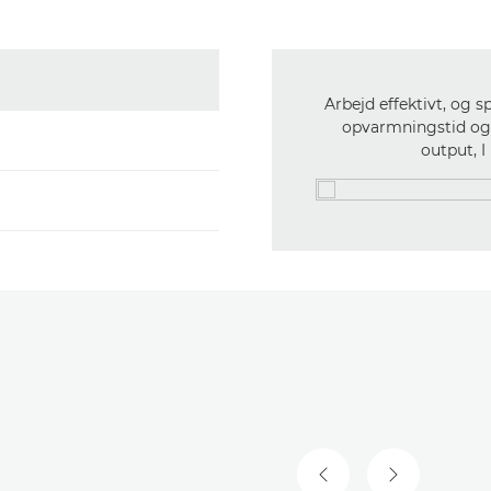
Arbejd effektivt, og s
opvarmningstid og ti
output, I
FORRIGE SLIDE
NÆSTE SLID