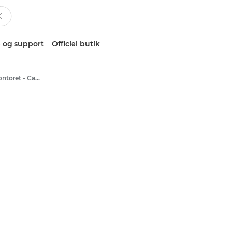
 og support
Officiel butik
Farveprintere til kontoret - Canon Danmark