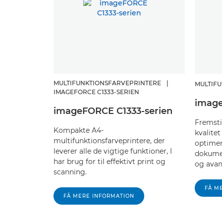
MULTIFUNKTIONSFARVEPRINTERE
|
MULTIF
IMAGEFORCE C1333-SERIEN
imag
imageFORCE C1333-serien
Fremsti
Kompakte A4-
kvalitet
multifunktionsfarveprintere, der
optimer
leverer alle de vigtige funktioner, I
dokumen
har brug for til effektivt print og
og avan
scanning.
FÅ M
FÅ MERE INFORMATION