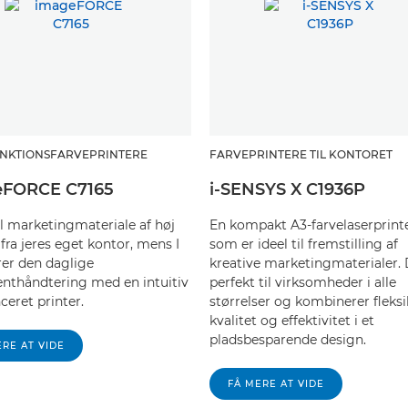
UNKTIONSFARVEPRINTERE
FARVEPRINTERE TIL KONTORET
eFORCE C7165
i-SENSYS X C1936P
l marketingmateriale af høj
En kompakt A3-farvelaserprinte
 fra jeres eget kontor, mens I
som er ideel til fremstilling af
er den daglige
kreative marketingmaterialer. 
thåndtering med en intuitiv
perfekt til virksomheder i alle
ceret printer.
størrelser og kombinerer fleksib
kvalitet og effektivitet i et
pladsbesparende design.
ERE AT VIDE
FÅ MERE AT VIDE