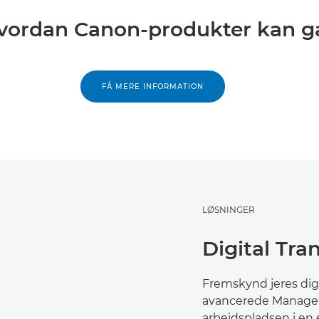
hvordan Canon-produkter kan g
FÅ MERE INFORMATION
LØSNINGER
Digital Tra
Fremskynd jeres dig
avancerede Managed 
arbejdspladsen i en 