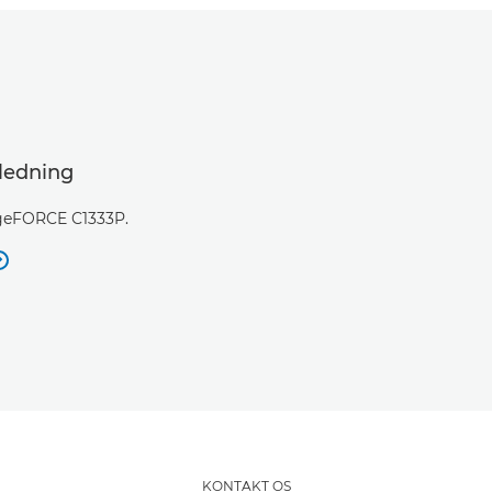
jledning
ageFORCE C1333P.

KONTAKT OS