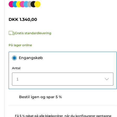
ud
Farvepatron
af
5
DKK 1.340,00
stjerner.
Gratis standardlevering
På lager online
Engangskøb
Antal
1
Bestil igen og spar 5 %
Få 5 % rabat på alle blækordrer, når du konfigurerer gentagne