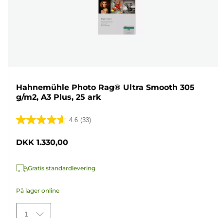
Hahnemühle Photo Rag® Ultra Smooth 305
g/m2, A3 Plus, 25 ark
4.6
(33)
4.6
ud
DKK 1.330,00
af
5
Gratis standardlevering
stjerner.
33
På lager online
anmeldelser
1