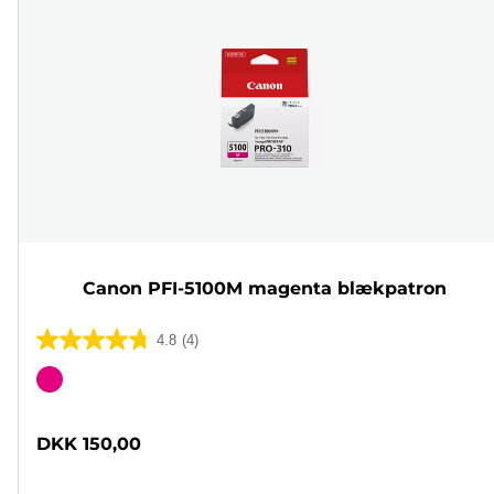
Canon PFI-5100M magenta blækpatron
4.8
(4)
4.8
ud
Farvepatron
af
5
DKK 150,00
stjerner.
4