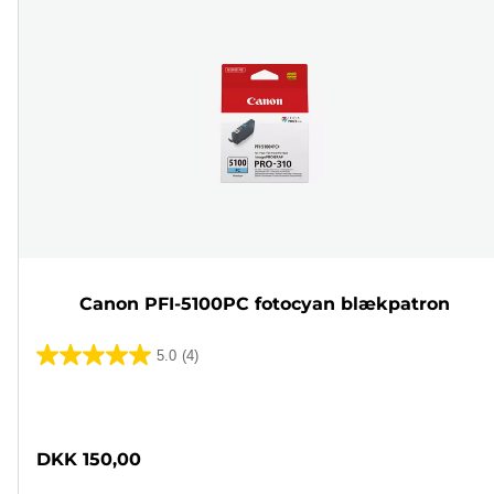
Canon PFI-5100PC fotocyan blækpatron
5.0
(4)
5.0
ud
Farvepatron
af
5
DKK 150,00
stjerner.