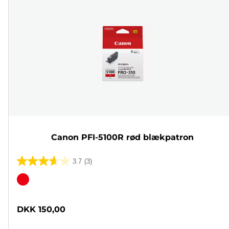
Canon PFI-5100R rød blækpatron
3.7
(3)
3.7
ud
Farvepatron
af
5
DKK 150,00
stjerner.
3