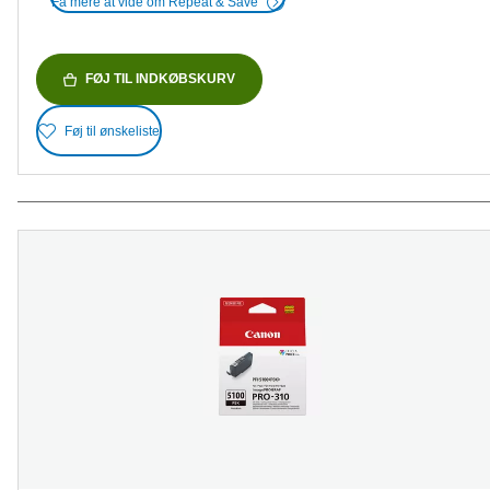
Få mere at vide om Repeat & Save
FØJ TIL INDKØBSKURV
Føj til ønskeliste