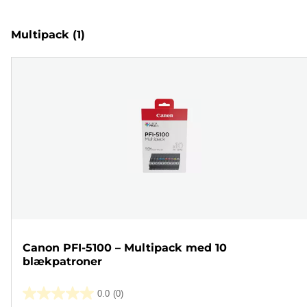
Multipack
(1)
Canon PFI-5100 – Multipack med 10
blækpatroner
0.0
(0)
0.0