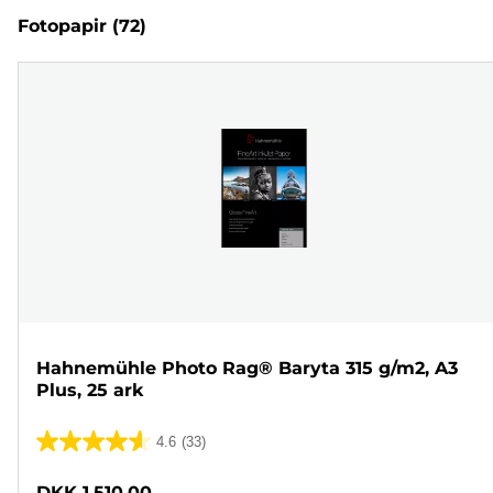
Fotopapir
(72)
Hahnemühle Photo Rag® Baryta 315 g/m2, A3
Plus, 25 ark
4.6
(33)
4.6
ud
DKK 1.510,00