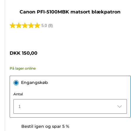
Canon PFI-5100MBK matsort blækpatron
5.0
(8)
5.0
ud
Farvepatron
af
5
DKK 150,00
stjerner.
8
På lager online
anmeldelser
Engangskøb
Antal
1
Bestil igen og spar 5 %