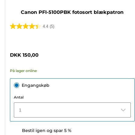
Canon PFI-5100PBK fotosort blækpatron
4.4
(5)
4.4
ud
Farvepatron
af
5
DKK 150,00
stjerner.
5
På lager online
anmeldelser
Engangskøb
Antal
1
Bestil igen og spar 5 %