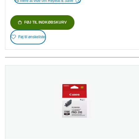
Få mere at vide om Repeat & Save
FØJ TIL INDKØBSKURV
Føj til ønskeliste