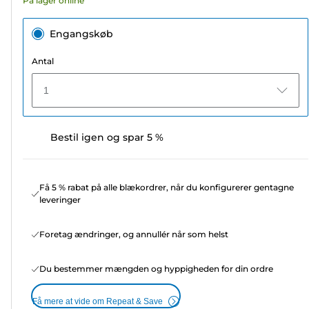
På lager online
anmeldelser
Engangskøb
Antal
1
Bestil igen og spar 5 %
Få 5 % rabat på alle blækordrer, når du konfigurerer gentagne
leveringer
Foretag ændringer, og annullér når som helst
Du bestemmer mængden og hyppigheden for din ordre
Få mere at vide om Repeat & Save