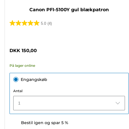
Canon PFI-5100Y gul blækpatron
5.0
(4)
5.0
ud
Farvepatron
af
5
DKK 150,00
stjerner.
4
På lager online
anmeldelser
Engangskøb
Antal
1
Bestil igen og spar 5 %