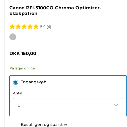
Canon PFI-5100CO Chroma Optimizer-
blækpatron
5.0
(4)
5.0
ud
Farvepatron
af
5
DKK 150,00
stjerner.
4
På lager online
anmeldelser
Engangskøb
Antal
1
Bestil igen og spar 5 %