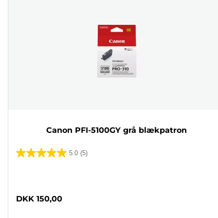
Canon PFI-5100GY grå blækpatron
5.0
(5)
5.0
ud
Farvepatron
af
5
DKK 150,00
stjerner.
5