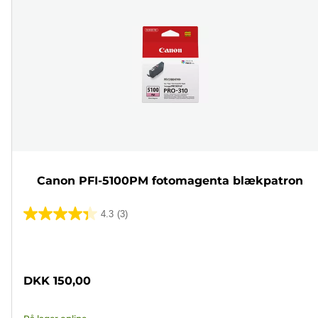
Canon PFI-5100PM fotomagenta blækpatron
4.3
(3)
4.3
ud
Farvepatron
af
5
DKK 150,00
stjerner.
3