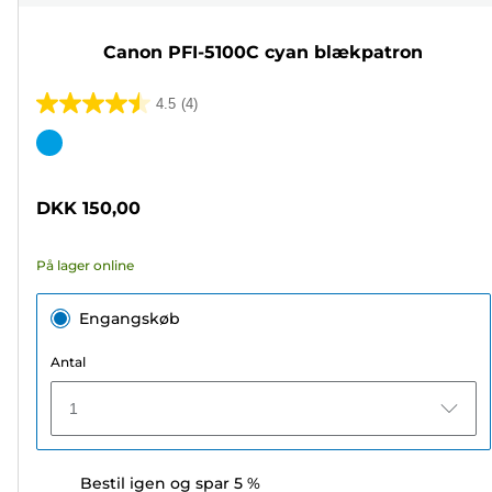
Canon PFI-5100C cyan blækpatron
4.5
(4)
4.5
ud
Farvepatron
af
5
DKK 150,00
stjerner.
4
På lager online
anmeldelser
Engangskøb
Antal
1
Bestil igen og spar 5 %