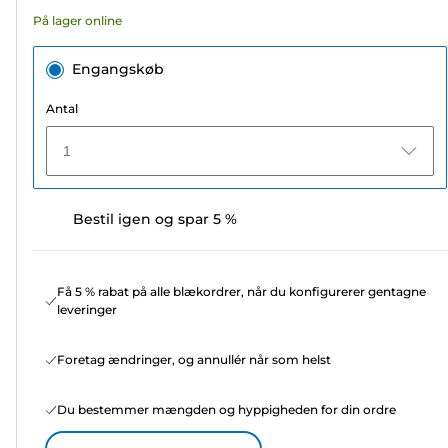
4
På lager online
anmeldelser
Engangskøb
Antal
1
Bestil igen og spar 5 %
Få 5 % rabat på alle blækordrer, når du konfigurerer gentagne
leveringer
Foretag ændringer, og annullér når som helst
Du bestemmer mængden og hyppigheden for din ordre