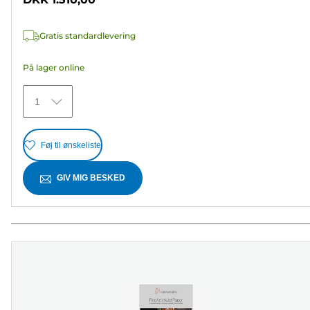
af
5
Gratis standardlevering
stjerner.
33
På lager online
anmeldelser
1
Føj til ønskeliste
GIV MIG BESKED