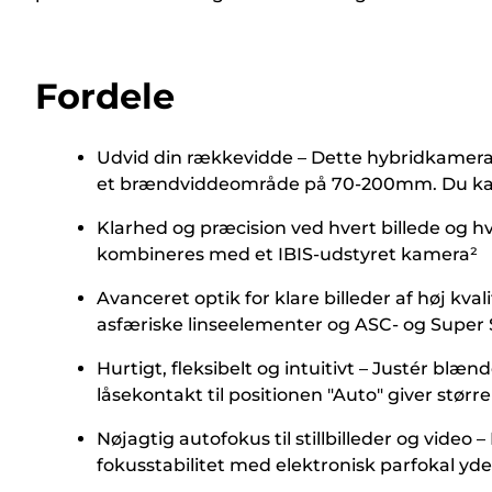
Fordele
Udvid din rækkevidde – Dette hybridkameraobj
et brændviddeområde på 70-200mm. Du kan 
Klarhed og præcision ved hvert billede og h
kombineres med et IBIS-udstyret kamera²
Avanceret optik for klare billeder af høj kv
asfæriske linseelementer og ASC- og Super
Hurtigt, fleksibelt og intuitivt – Justér bl
låsekontakt til positionen "Auto" giver stø
Nøjagtig autofokus til stillbilleder og vid
fokusstabilitet med elektronisk parfokal yd