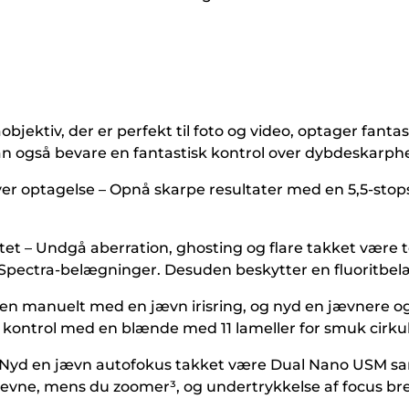
ektiv, der er perfekt til foto og video, optager fantas
også bevare en fantastisk kontrol over dybdeskarphe
ver optagelse – Opnå skarpe resultater med en 5,5-stops
alitet – Undgå aberration, ghosting og flare takket være
 Spectra-belægninger. Desuden beskytter en fluoritbe
ænden manuelt med en jævn irisring, og nyd en jævnere o
rre kontrol med en blænde med 11 lameller for smuk cirk
eo – Nyd en jævn autofokus takket være Dual Nano USM s
eevne, mens du zoomer³, og undertrykkelse af focus bre