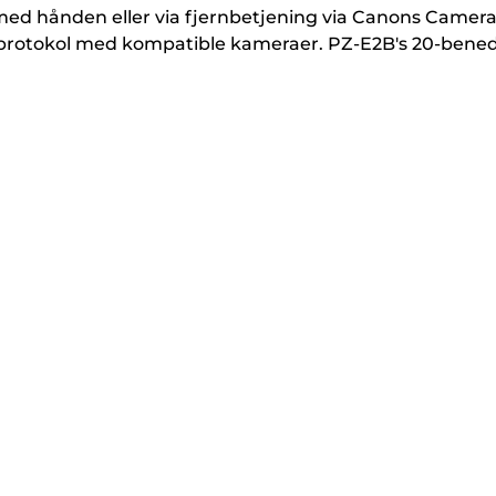
med hånden eller via fjernbetjening via Canons Camer
C-protokol med kompatible kameraer. PZ-E2B's 20-bene