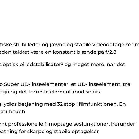
tiske stillbilleder og jævne og stabile videooptagelser 
den takket være en konstant blænde på f/2.8
 optisk billedstabilisator¹ og meget mere, når det
 to Super UD-linseelementer, et UD-linseelement, tre
lægning det forreste element mod snavs
g lydløs betjening med 32 stop i filmfunktionen. En
ulær bokeh
amt professionelle filmoptagelsesfunktioner, herunder
athing for skarpe og stabile optagelser