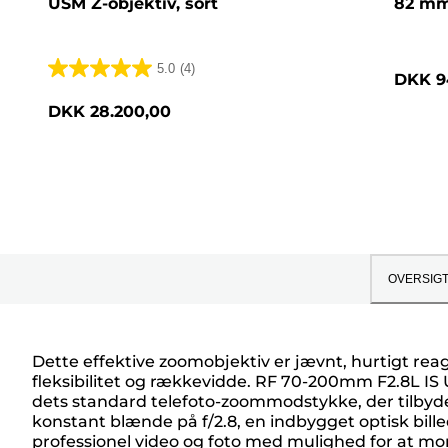
USM Z-objektiv, sort
82 m
5.0
(4)
DKK 9
5.0
ud
DKK 28.200,00
af
5
stjerner.
4
anmeldelser
OVERSIG
Dette effektive zoomobjektiv er jævnt, hurtigt reage
fleksibilitet og rækkevidde. RF 70-200mm F2.8L IS 
dets standard telefoto-zoommodstykke, der tilby
konstant blænde på f/2.8, en indbygget optisk billed
professionel video og foto med mulighed for at m