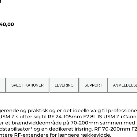
m
40,00
T
SPECIFIKATIONER
LEVERING
SUPPORT
ANMELDELS
rende og praktisk og er det ideelle valg til professione
USM Z slutter sig til RF 24-105mm F2.8L IS USM Z i Can
der et brændviddeområde på 70-200mm sammen med prof
stabilisator¹ og en dedikeret irisring. RF 70-200mm F2.8L
ontere RF-extendere for længere rækkevidde.