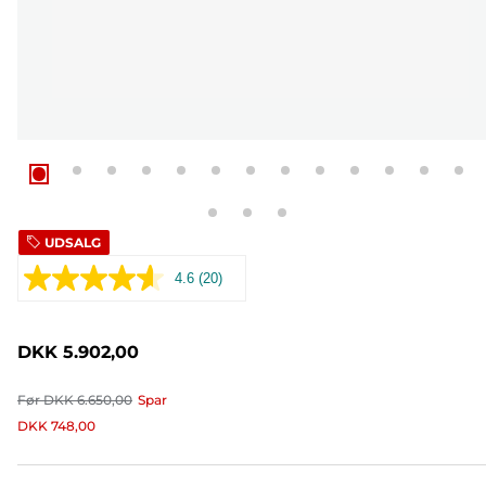
UDSALG
4.6
(20)
Læs
20
anmeldelser.
Samme
DKK 5.902,00
sidelink.
Før
DKK 6.650,00
Spar
DKK 748,00