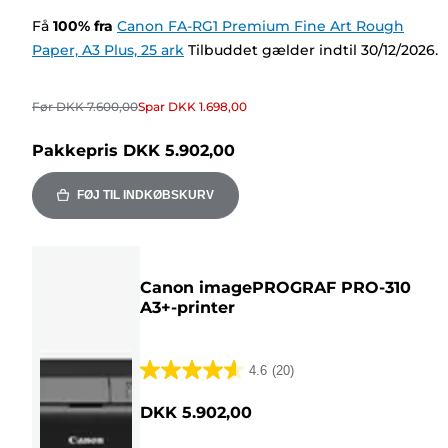
Få
100
%
fra
Canon FA-RG1 Premium Fine Art Rough
Paper, A3 Plus, 25 ark
Tilbuddet gælder indtil 30/12/2026.
Før
DKK 7.600,00
Spar
DKK 1.698,00
Pakkepris
DKK 5.902,00
FØJ TIL INDKØBSKURV
Canon imagePROGRAF PRO-310
A3+-printer
4.6
(20)
4.6
ud
DKK 5.902,00
af