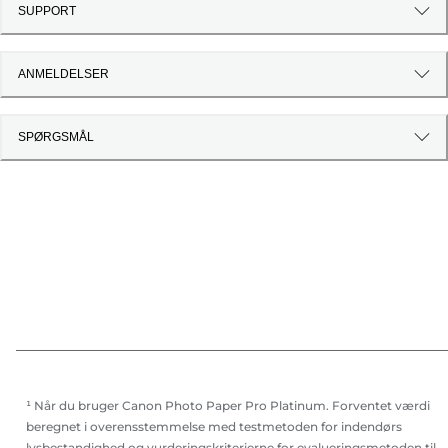
SUPPORT
ANMELDELSER
SPØRGSMÅL
¹ Når du bruger Canon Photo Paper Pro Platinum. Forventet værdi
beregnet i overensstemmelse med testmetoden for indendørs
lysbestandighed og vurderingskriterierne for evalueringsmetoden til