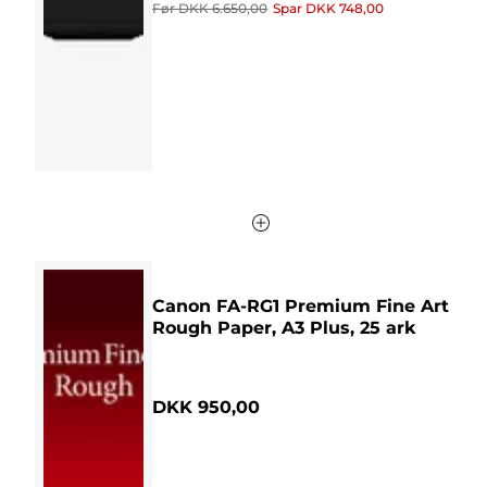
5
Før
DKK 6.650,00
Spar
DKK 748,00
stjerner.
20
anmeldelser
Canon FA-RG1 Premium Fine Art
Rough Paper, A3 Plus, 25 ark
DKK 950,00