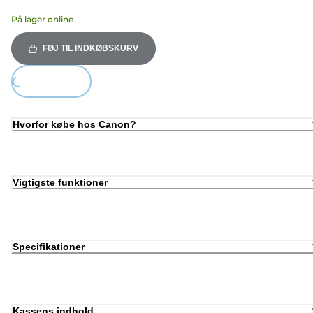
På lager online
FØJ TIL INDKØBSKURV
ing...
Hvorfor købe hos Canon?
Vigtigste funktioner
Specifikationer
Kassens indhold