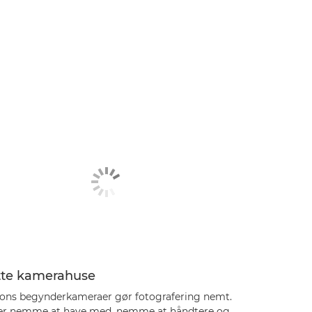
tte kamerahuse
ons begynderkameraer gør fotografering nemt.
er nemme at have med, nemme at håndtere og