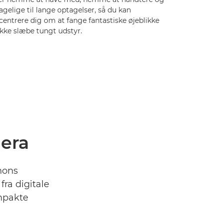
gelige til lange optagelser, så du kan
centrere dig om at fange fantastiske øjeblikke
ikke slæbe tungt udstyr.
mera
anons
ra digitale
ompakte