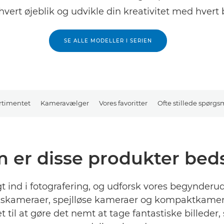
hvert øjeblik og udvikle din kreativitet med hvert b
SE ALLE MODELLER I SERIEN
rtimentet
Kameravælger
Vores favoritter
Ofte stillede spørgs
 er disse produkter bedst
gt ind i fotografering, og udforsk vores begynderud
ekskameraer, spejlløse kameraer og kompaktkamera
t til at gøre det nemt at tage fantastiske billeder, 