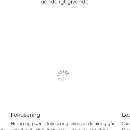
uendeligt givende.
Fokusering
Le
Hurtig og præcis fokusering sikrer, at du aldrig går
Can
ge
glip af øjeblikket. Avanceret autofokusteknologi
De 