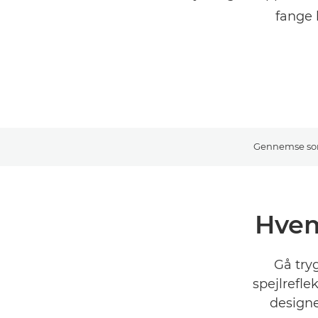
fange 
Gennemse so
Hvem
Gå try
spejlrefl
designe