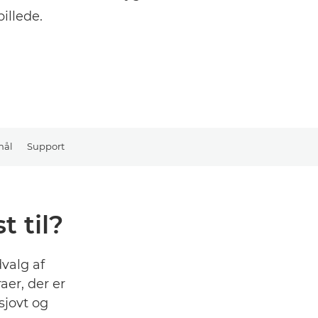
illede.
mål
Support
 til?
valg af
er, der er
sjovt og