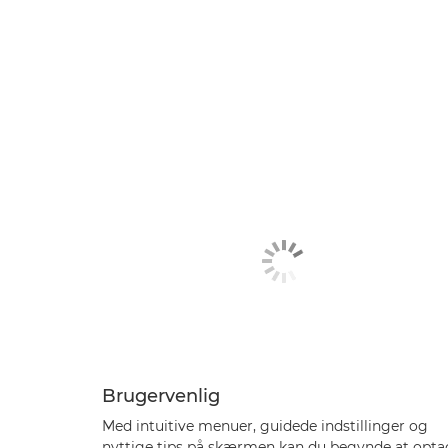
Brugervenlig
Med intuitive menuer, guidede indstillinger og
nyttige tips på skærmen kan du begynde at opta