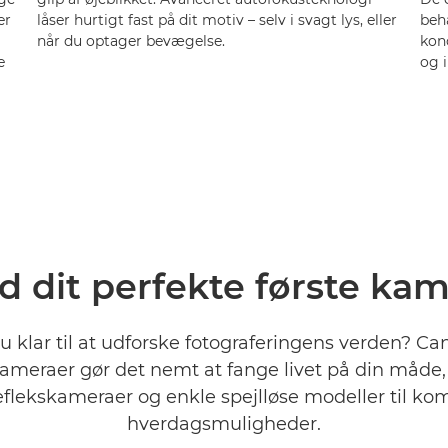
er
låser hurtigt fast på dit motiv – selv i svagt lys, eller
beha
når du optager bevægelse.
kon
e
og 
d dit perfekte første ka
u klar til at udforske fotograferingens verden? C
meraer gør det nemt at fange livet på din måde, f
eflekskameraer og enkle spejlløse modeller til k
hverdagsmuligheder.