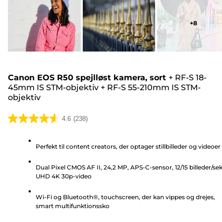
+
8
Canon EOS R50 spejlløst kamera, sort
+
RF-S 18-
45mm IS STM-objektiv
+
RF-S 55-210mm IS STM-
objektiv
4.6
(238)
4.6
ud
Perfekt til content creators, der optager stillbilleder og videoer
af
5
Dual Pixel CMOS AF II, 24,2 MP, APS-C-sensor, 12/15 billeder/sek
stjerner.
UHD 4K 30p-video
238
anmeldelser
Wi-Fi og Bluetooth®, touchscreen, der kan vippes og drejes,
smart multifunktionssko