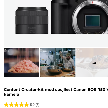
+
6
Content Creator-kit med spejlløst Canon EOS R50 
kamera
5.0
(5)
5.0