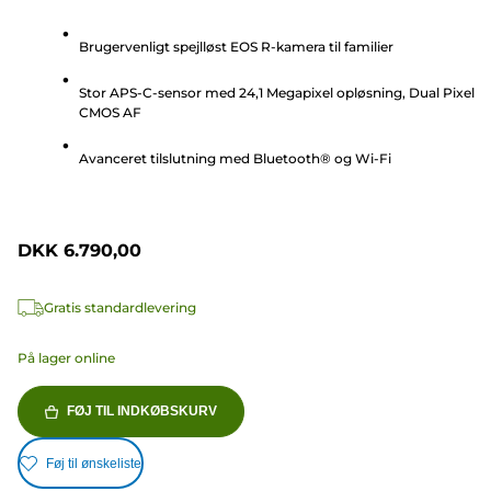
ud
Brugervenligt spejlløst EOS R-kamera til familier
af
5
Stor APS-C-sensor med 24,1 Megapixel opløsning, Dual Pixel
stjerner.
CMOS AF
2
anmeldelser
Avanceret tilslutning med Bluetooth® og Wi-Fi
DKK 6.790,00
Gratis standardlevering
På lager online
FØJ TIL INDKØBSKURV
Føj til ønskeliste