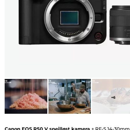
+
6
Canon EOS R50 V spejlløst kamera
+
RF-S 14-30mm