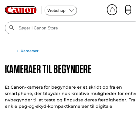
Webshop
Kameraer
Kameraer til begyndere
Et Canon-kamera for begyndere er et skridt op fra en
smartphone, der tilbyder nok kreative muligheder for enh
nybegynder til at teste og finpudse deres færdigheder. Fra
enkle peg-og-skyd-kompaktkameraer til digitale
spejlreflekskameraer med mange funktioner til
begynderniveau – vi har noget for enhver smag.