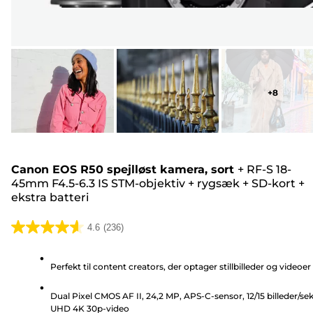
+
8
Canon EOS R50 spejlløst kamera, sort
+
RF-S 18-
45mm F4.5-6.3 IS STM-objektiv
+
rygsæk
+
SD-kort
+
ekstra batteri
4.6
(236)
4.6
ud
Perfekt til content creators, der optager stillbilleder og videoer
af
5
Dual Pixel CMOS AF II, 24,2 MP, APS-C-sensor, 12/15 billeder/sek
stjerner.
UHD 4K 30p-video