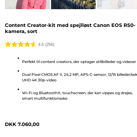
Content Creator-kit med spejlløst Canon EOS R50-
kamera, sort
4.6
(256)
4.6
ud
Perfekt til content creators, der optager stillbilleder og videoer
af
5
Dual Pixel CMOS AF II, 24,2 MP, APS-C-sensor, 12/15 billeder/sek
stjerner.
UHD 4K 30p-video
256
anmeldelser
Wi-Fi og Bluetooth®, touchscreen, der kan vippes og drejes,
smart multifunktionssko
DKK 7.060,00