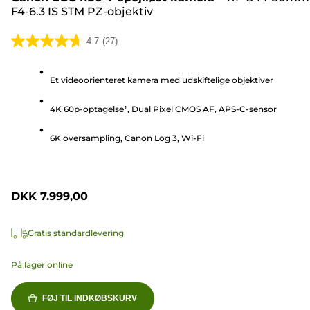
F4-6.3 IS STM PZ-objektiv
4.7
(27)
4.7
ud
Et videoorienteret kamera med udskiftelige objektiver
af
5
4K 60p-optagelse¹, Dual Pixel CMOS AF, APS-C-sensor
stjerner.
27
6K oversampling, Canon Log 3, Wi-Fi
anmeldelser
DKK 7.999,00
Gratis standardlevering
På lager online
FØJ TIL INDKØBSKURV