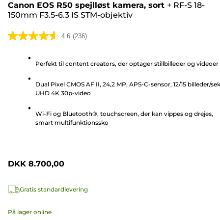
Canon EOS R50 spejlløst kamera, sort
+
RF-S 18-
150mm F3.5-6.3 IS STM-objektiv
4.6
(236)
4.6
ud
Perfekt til content creators, der optager stillbilleder og videoer
af
5
Dual Pixel CMOS AF II, 24,2 MP, APS-C-sensor, 12/15 billeder/sek
stjerner.
UHD 4K 30p-video
236
anmeldelser
Wi-Fi og Bluetooth®, touchscreen, der kan vippes og drejes,
smart multifunktionssko
DKK 8.700,00
Gratis standardlevering
På lager online