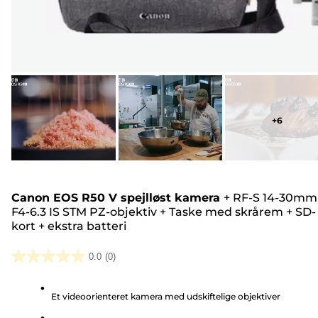
+
6
Canon EOS R50 V spejlløst kamera
+
RF-S 14-30mm
F4-6.3 IS STM PZ-objektiv
+
Taske med skrårem
+
SD-
kort
+
ekstra batteri
0.0
(0)
0.0
ud
Et videoorienteret kamera med udskiftelige objektiver
af
5