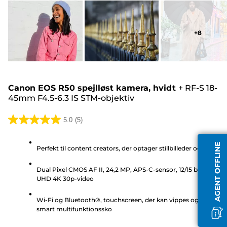
+
8
Canon EOS R50 spejlløst kamera, hvidt
+
RF-S 18-
45mm F4.5-6.3 IS STM-objektiv
5.0
(5)
5.0
ud
AGENT OFFLINE
Perfekt til content creators, der optager stillbilleder og videoer
af
5
Dual Pixel CMOS AF II, 24,2 MP, APS-C-sensor, 12/15 billeder/sek
stjerner.
UHD 4K 30p-video
5
anmeldelser
Wi-Fi og Bluetooth®, touchscreen, der kan vippes og drejes,
smart multifunktionssko