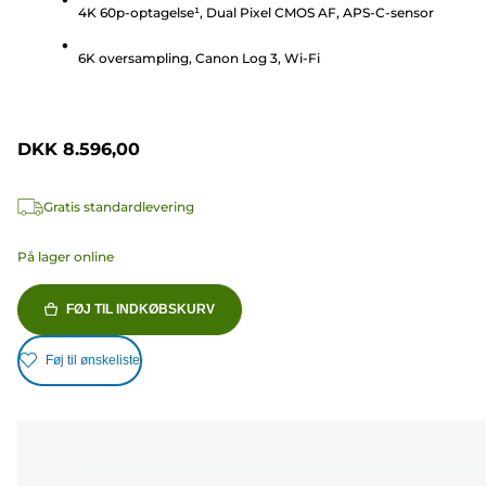
4K 60p-optagelse¹, Dual Pixel CMOS AF, APS-C-sensor
stjerner.
6K oversampling, Canon Log 3, Wi-Fi
DKK 8.596,00
Gratis standardlevering
På lager online
FØJ TIL INDKØBSKURV
Føj til ønskeliste