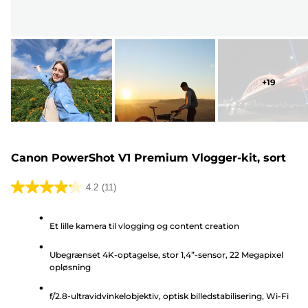
+
19
Canon PowerShot V1 Premium Vlogger-kit, sort
4.2
(11)
4.2
ud
Et lille kamera til vlogging og content creation
af
5
Ubegrænset 4K-optagelse, stor 1,4”-sensor, 22 Megapixel
stjerner.
opløsning
11
anmeldelser
f/2.8-ultravidvinkelobjektiv, optisk billedstabilisering, Wi-Fi