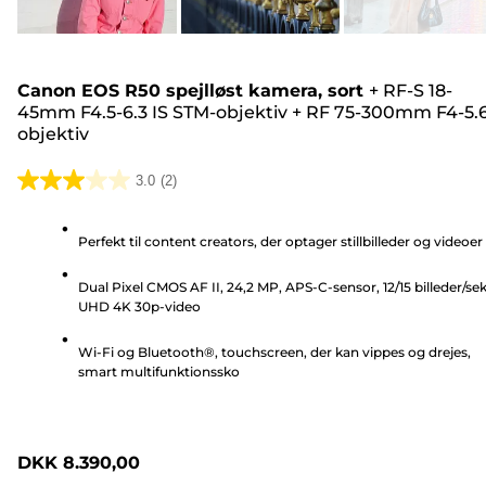
Canon EOS R50 spejlløst kamera, sort
+
RF-S 18-
45mm F4.5-6.3 IS STM-objektiv
+
RF 75-300mm F4-5.6
objektiv
3.0
(2)
3.0
ud
Perfekt til content creators, der optager stillbilleder og videoer
af
5
Dual Pixel CMOS AF II, 24,2 MP, APS-C-sensor, 12/15 billeder/sek
stjerner.
UHD 4K 30p-video
2
anmeldelser
Wi-Fi og Bluetooth®, touchscreen, der kan vippes og drejes,
smart multifunktionssko
DKK 8.390,00