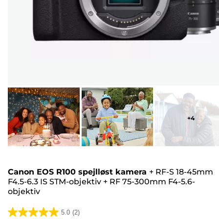
+
4
Canon EOS R100 spejlløst kamera
+
RF-S 18-45mm
F4.5-6.3 IS STM-objektiv
+
RF 75-300mm F4-5.6-
objektiv
5.0
(2)
5.0