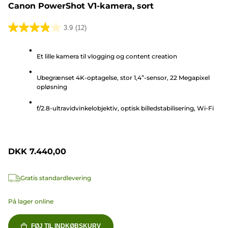
Canon PowerShot V1-kamera, sort
3.9
(12)
3.9
ud
Et lille kamera til vlogging og content creation
af
5
Ubegrænset 4K-optagelse, stor 1,4”-sensor, 22 Megapixel
stjerner.
opløsning
12
anmeldelser
f/2.8-ultravidvinkelobjektiv, optisk billedstabilisering, Wi-Fi
DKK 7.440,00
Gratis standardlevering
På lager online
FØJ TIL INDKØBSKURV