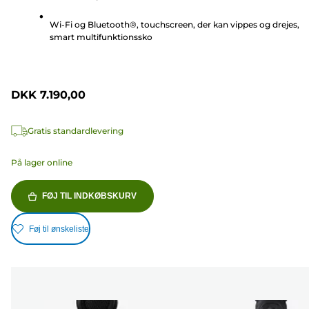
236
anmeldelser
Wi-Fi og Bluetooth®, touchscreen, der kan vippes og drejes,
smart multifunktionssko
DKK 7.190,00
Gratis standardlevering
På lager online
FØJ TIL INDKØBSKURV
Føj til ønskeliste