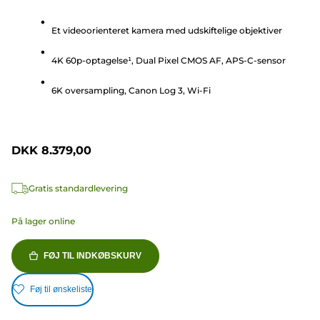
ud
Et videoorienteret kamera med udskiftelige objektiver
af
5
4K 60p-optagelse¹, Dual Pixel CMOS AF, APS-C-sensor
stjerner.
5
6K oversampling, Canon Log 3, Wi-Fi
anmeldelser
DKK 8.379,00
Gratis standardlevering
På lager online
FØJ TIL INDKØBSKURV
Føj til ønskeliste