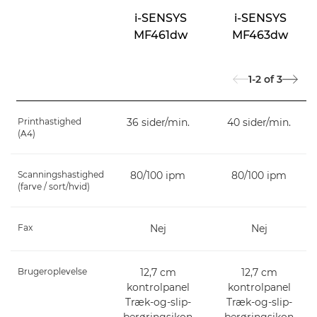
i-SENSYS
i-SENSYS
MF461dw
MF463dw
1-2
of
3
Printhastighed
36 sider/min.
40 sider/min.
(A4)
Scanningshastighed
80/100 ipm
80/100 ipm
(farve / sort/hvid)
Fax
Nej
Nej
Brugeroplevelse
12,7 cm
12,7 cm
kontrolpanel
kontrolpanel
Træk-og-slip-
Træk-og-slip-