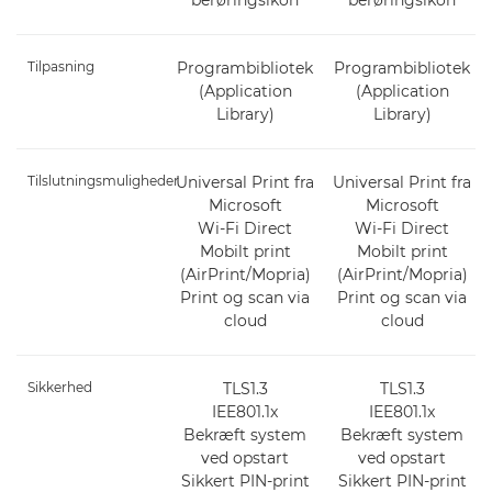
berøringsikon
berøringsikon
Tilpasning
Programbibliotek
Programbibliotek
(Application
(Application
Library)
Library)
Tilslutningsmuligheder
Universal Print fra
Universal Print fra
Microsoft
Microsoft
Wi-Fi Direct
Wi-Fi Direct
Mobilt print
Mobilt print
(AirPrint/Mopria)
(AirPrint/Mopria)
Print og scan via
Print og scan via
cloud
cloud
Sikkerhed
TLS1.3
TLS1.3
IEE801.1x
IEE801.1x
Bekræft system
Bekræft system
ved opstart
ved opstart
Sikkert PIN-print
Sikkert PIN-print