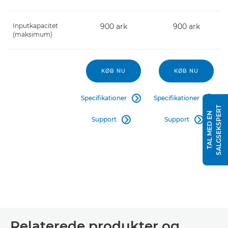
Inputkapacitet
900 ark
900 ark
(maksimum)
KØB NU
KØB NU
Specifikationer
Specifikationer


T
T
A
L
M
E
D
E
N
S
A
L
G
S
E
K
S
P
E
R
Support
Support


Relaterede produkter og