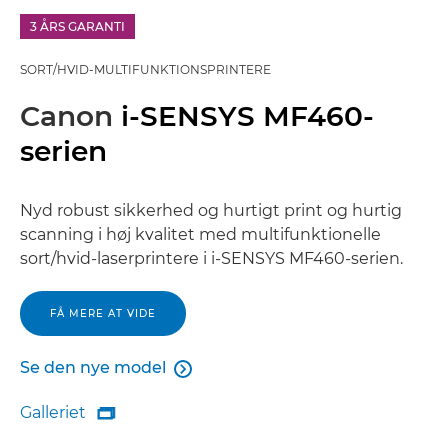
3 ÅRS GARANTI
SORT/HVID-MULTIFUNKTIONSPRINTERE
Canon
i-SENSYS MF460-
serien
Nyd robust sikkerhed og hurtigt print og hurtig
scanning i høj kvalitet med multifunktionelle
sort/hvid-laserprintere i i-SENSYS MF460-serien.
FÅ MERE AT VIDE
Se den nye model

Se den nye model
Galleriet

Galleriet