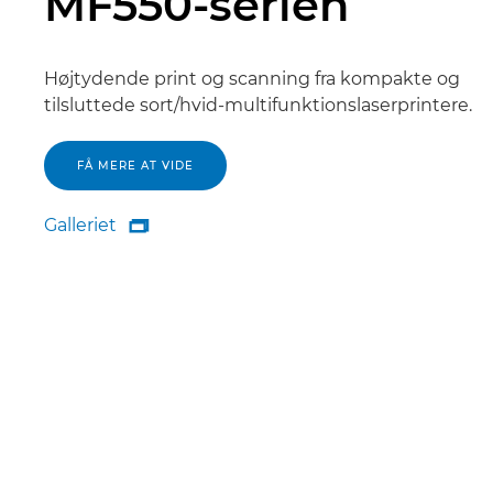
MF550-serien
Højtydende print og scanning fra kompakte og
tilsluttede sort/hvid-multifunktionslaserprintere.
FÅ MERE AT VIDE
Galleriet

Galleriet