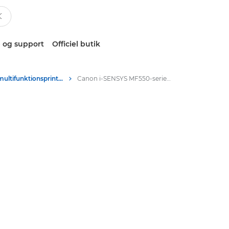
 og support
Officiel butik
Sort/hvid-multifunktionsprintere
Canon i-SENSYS MF550-serien – Multifunktionsprintere