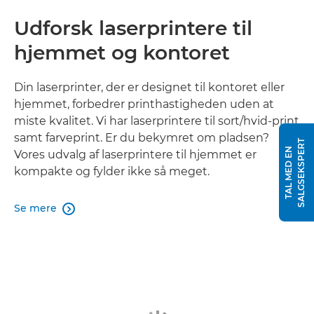
Udforsk laserprintere til
hjemmet og kontoret
Din laserprinter, der er designet til kontoret eller
hjemmet, forbedrer printhastigheden uden at
miste kvalitet. Vi har laserprintere til sort/hvid-print
samt farveprint. Er du bekymret om pladsen?
T
T
A
L
M
E
D
E
N
S
A
L
G
S
E
K
S
P
E
R
Vores udvalg af laserprintere til hjemmet er
kompakte og fylder ikke så meget.
Se mere
