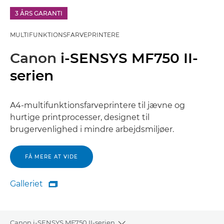
3 ÅRS GARANTI
MULTIFUNKTIONSFARVEPRINTERE
Canon
i-SENSYS MF750 II-
serien
A4-multifunktionsfarveprintere til jævne og
hurtige printprocesser, designet til
brugervenlighed i mindre arbejdsmiljøer.
FÅ MERE AT VIDE
Galleriet

Galleriet
Canon i-SENSYS MF750 II-serien