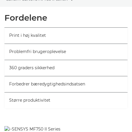
Toggle breadcrumbs
Oversigt
Fordelene
Specifikationer
Print i høj kvalitet
Problemfri brugeroplevelse
360 graders sikkerhed
Forbedrer bæredygtighedsindsatsen
Større produktivitet