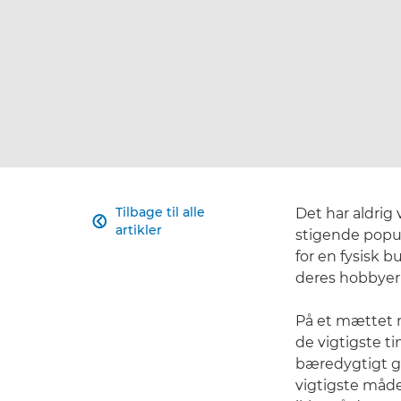
Tilbage til alle
Det har aldri

artikler
stigende popul
for en fysisk b
deres hobbyer t
På et mættet m
de vigtigste t
bæredygtigt g
vigtigste måder