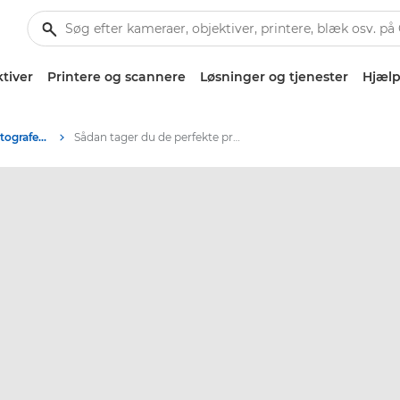
tiver
Printere og scannere
Løsninger og tjenester
Hjælp
Tips og teknikker til fotografering og print
Sådan tager du de perfekte produktfotos