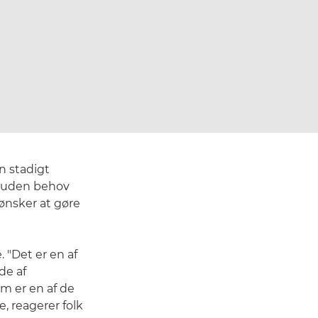
n stadigt
s uden behov
 ønsker at gøre
 "Det er en af
de af
am er en af de
e, reagerer folk