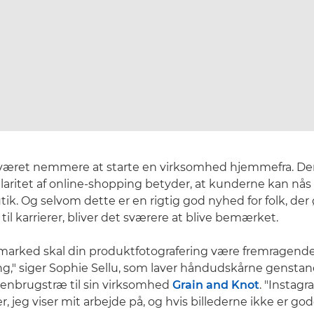
g været nemmere at starte en virksomhed hjemmefra. De
aritet af online-shopping betyder, at kunderne kan nå
utik. Og selvom dette er en rigtig god nyhed for folk, der
il karrierer, bliver det sværere at blive bemærket.
arked skal din produktfotografering være fremragende.
ing," siger Sophie Sellu, som laver håndudskårne genstan
enbrugstræ til sin virksomhed
Grain and Knot
. "Instagr
, jeg viser mit arbejde på, og hvis billederne ikke er god