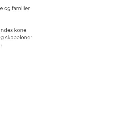
e og familier
hendes kone
 og skabeloner
n