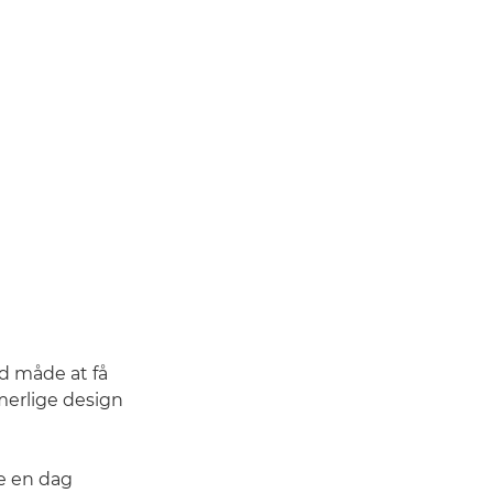
od måde at få
erlige design
e en dag