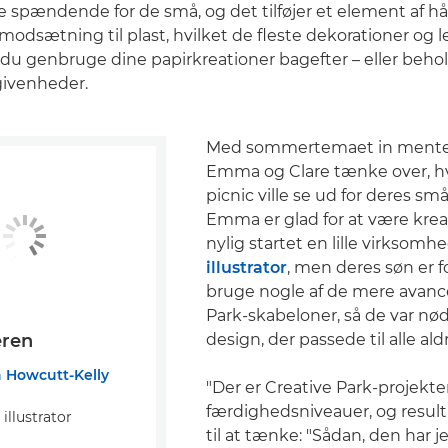
 spændende for de små, og det tilføjer et element af 
modsætning til plast, hvilket de fleste dekorationer og le
an du genbruge dine papirkreationer bagefter – eller beho
givenheder.
Med sommertemaet in mente
Emma og Clare tænke over, h
picnic ville se ud for deres sm
Emma er glad for at være kreat
nylig startet en lille virksom
illustrator
, men deres søn er for 
bruge nogle af de mere avanc
Park-skabeloner, så de var nødt
design, der passede til alle ald
eren
Howcutt-Kelly
"Der er Creative Park-projekter 
færdighedsniveauer, og result
illustrator
til at tænke: "Sådan, den har je