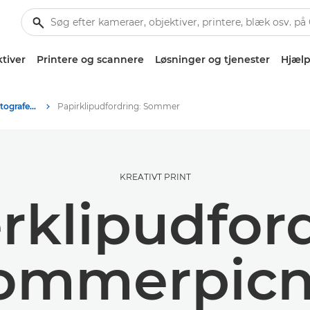
tiver
Printere og scannere
Løsninger og tjenester
Hjælp
Tips og teknikker til fotografering og print
Papirklipudfordring: Sommer
KREATIVT PRINT
rklipudford
ommerpicn