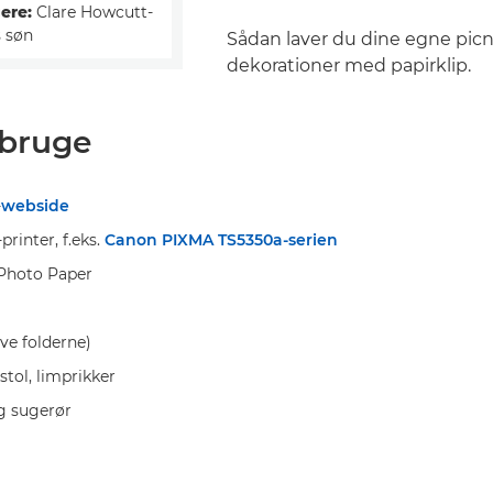
ere:
Clare Howcutt-
s søn
Sådan laver du dine egne picni
dekorationer med papirklip.
 bruge
-
webside
rinter, f.eks.
Canon PIXMA TS5350a-serien
Photo Paper
lave folderne)
istol, limprikker
g sugerør