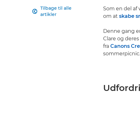
Tilbage til alle
Som en del af 

artikler
om at
skabe s
Denne gang er
Clare og deres
fra
Canons Cre
sommerpicnic
Udfordr