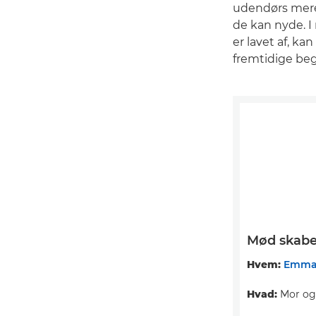
udendørs mere
de kan nyde. I 
er lavet af, k
fremtidige be
Mød skab
Hvem:
Emma 
Hvad:
Mor og 