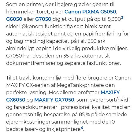
Som en printer, der i højere grad er gearet til
hjemmekontoret, giver
Canon PIXMA G5050
,
3
G6050
eller
G7050
dig et output på op til 8.300
sider i Økonomifunktion fra sort blæk samt
automatisk tosidet print og en papirfremføring for
og bag med høj kapacitet på i alt 350 ark
almindeligt papir til de virkelig produktive miljøer.
G7050 har desuden en 35-arks automatisk
dokumentfremfører og separate faxfunktioner.
Til et travlt kontormiljø med flere brugere er Canon
MAXIFY GX-serien af MegaTank-printere den
perfekte løsning. Modellerne omfatter
MAXIFY
GX6050
og
MAXIFY GX7050
, som leverer sort/hvid-
og farvedokumenter i professionel kvalitet med en
gennemsnitlig besparelse på 85 % på de samlede
ejeromkostninger sammenlignet med de 10
4
bedste laser- og inkjetprintere
.