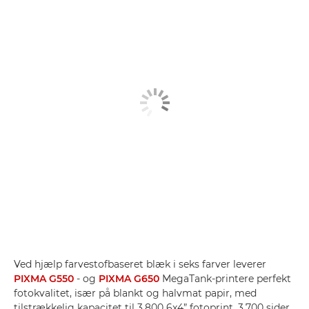
Ved hjælp farvestofbaseret blæk i seks farver leverer
PIXMA G550
- og
PIXMA G650
MegaTank-printere perfekt
fotokvalitet, især på blankt og halvmat papir, med
tilstrækkelig kapacitet til 3.800 6x4” fotoprint, 3.700 sider