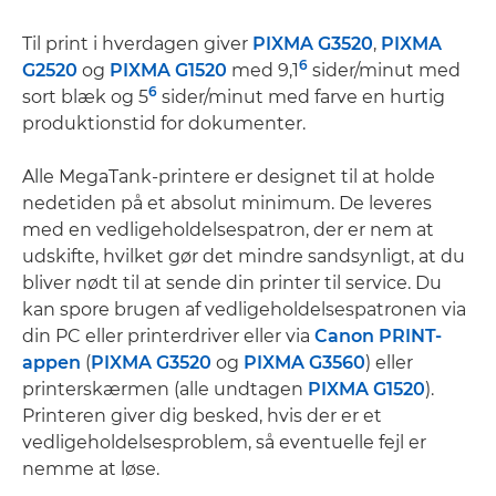
Til print i hverdagen giver
PIXMA G3520
,
PIXMA
6
G2520
og
PIXMA G1520
med 9,1
sider/minut med
6
sort blæk og 5
sider/minut med farve en hurtig
produktionstid for dokumenter.
Alle MegaTank-printere er designet til at holde
nedetiden på et absolut minimum. De leveres
med en vedligeholdelsespatron, der er nem at
udskifte, hvilket gør det mindre sandsynligt, at du
bliver nødt til at sende din printer til service. Du
kan spore brugen af vedligeholdelsespatronen via
din PC eller printerdriver eller via
Canon PRINT-
appen
(
PIXMA G3520
og
PIXMA G3560
) eller
printerskærmen (alle undtagen
PIXMA G1520
).
Printeren giver dig besked, hvis der er et
vedligeholdelsesproblem, så eventuelle fejl er
nemme at løse.