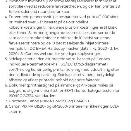
Økonomifunktionen (Economy Mode) reducerer forbruget af
sort blæk ved at reducere farvetætheden, og der kan printes 38
% flere sider end i standardfunktion.
Forventede gennemsnitlige besparelser ved print af 1.000 sider
pr. måned over 5 år baseret på de oprindelige
købsomkostninger til hardware plus omkostningerne til blæk
eller toner. Sammenligningsmodellerne til besparelserne i de
samlede ejeromkostninger omfatter de 10 bedst sælgende
farvelaserprintere og de 10 bedst sælgende inkjetprintere i
henhold til IDC EMEA Hardcopy Tracker (data 1. kv. 2020 - 3. kv.
2020). Se Canons webside for yderligere oplysninger.
Sidekapacitet er den estimerede værdi baseret på Canons
individuelle testmetode vha. ISO/IEC 19752-diagrammet i
sort/hvid og kontinuerlig printsimulering med udskiftning efter
den indledende opsætning. Sidekapacitet varierer betydeligt
afhængigt af det printede indhold og andre faktorer.
Dokumentprinthastighed på almindeligt A4-papir måles på
baggrund af gennemsnittet for ESAT i kontorkategoritesten for
ISO/IEC 24734-standarden.
Undtagen Canon PIXMA GM2050 og GM4050.
Canon PIXMA G1520- og GM2050-printere har ikke nogen LCD-
skærm.