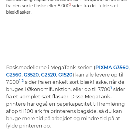
1
fra den sorte flaske eller 8.000
sider fra det fulde sæt
blækflasker.
Basismodellerne i MegaTank-serien (
PIXMA G3560
,
G2560
,
G3520
,
G2520
,
G1520
) kan alle levere op til
1
,
2
7.600
sider fra en enkelt sort blækflaske, når de
1
bruges i Økonomifunktion, eller op til 7.700
sider
fra et komplet sæt flasker. Disse MegaTank-
printere har også en papirkapacitet til fremføring
af op til 100 ark fra printerens bagside, så du kan
bruge mere tid på arbejdet og mindre tid på at
fylde printeren op.