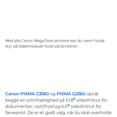
Med alle Canon MegaTank-printere kan du nemt holde
styr på blækniveauet foran på printeren.
Canon PIXMA G3560
og
PIXMA G2560
opnår
6
begge en printhastighed på 10,8
sider/minut for
6
dokumenter i sort/hvid og 6,0
sider/minut for
farveprint. De er et godt valg, når du skal overholde