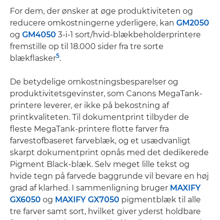
For dem, der ønsker at øge produktiviteten og
reducere omkostningerne yderligere, kan
GM2050
og
GM4050
3-i-1 sort/hvid-blækbeholderprintere
fremstille op til 18.000 sider fra tre sorte
5
blækflasker
.
De betydelige omkostningsbesparelser og
produktivitetsgevinster, som Canons MegaTank-
printere leverer, er ikke på bekostning af
printkvaliteten. Til dokumentprint tilbyder de
fleste MegaTank-printere flotte farver fra
farvestofbaseret farveblæk, og et usædvanligt
skarpt dokumentprint opnås med det dedikerede
Pigment Black-blæk. Selv meget lille tekst og
hvide tegn på farvede baggrunde vil bevare en høj
grad af klarhed. I sammenligning bruger
MAXIFY
GX6050
og
MAXIFY GX7050
pigmentblæk til alle
tre farver samt sort, hvilket giver yderst holdbare