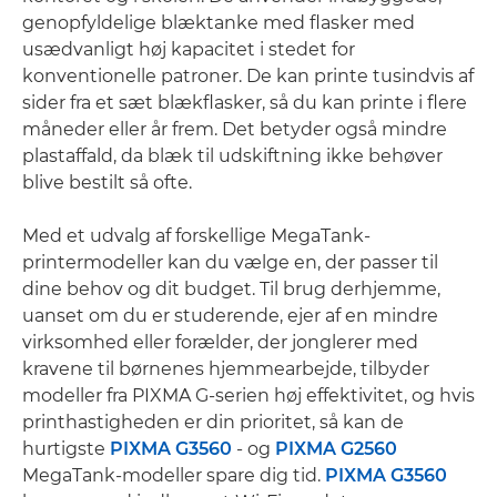
genopfyldelige blæktanke med flasker med
usædvanligt høj kapacitet i stedet for
konventionelle patroner. De kan printe tusindvis af
sider fra et sæt blækflasker, så du kan printe i flere
måneder eller år frem. Det betyder også mindre
plastaffald, da blæk til udskiftning ikke behøver
blive bestilt så ofte.
Med et udvalg af forskellige MegaTank-
printermodeller kan du vælge en, der passer til
dine behov og dit budget. Til brug derhjemme,
uanset om du er studerende, ejer af en mindre
virksomhed eller forælder, der jonglerer med
kravene til børnenes hjemmearbejde, tilbyder
modeller fra PIXMA G-serien høj effektivitet, og hvis
printhastigheden er din prioritet, så kan de
hurtigste
PIXMA G3560
- og
PIXMA G2560
MegaTank-modeller spare dig tid.
PIXMA G3560