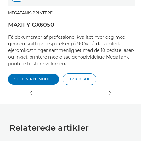
MEGATANK-PRINTERE
M
MAXIFY GX6050
M
Få dokumenter af professionel kvalitet hver dag med
F
gennemsnitlige besparelser på 90 % på de samlede
g
ejeromkostninger sammenlignet med de 10 bedste laser-
e
og inkjet-printere med disse genopfyldelige MegaTank-
o
printere til store volumener.
pr
SE DEN NYE MODEL
KØB BLÆK
Relaterede artikler