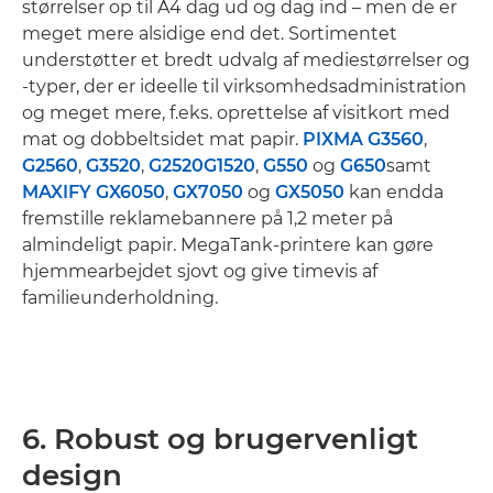
størrelser op til A4 dag ud og dag ind – men de er
meget mere alsidige end det. Sortimentet
understøtter et bredt udvalg af mediestørrelser og
-typer, der er ideelle til virksomhedsadministration
og meget mere, f.eks. oprettelse af visitkort med
mat og dobbeltsidet mat papir.
PIXMA G3560
,
G2560
,
G3520
,
G2520
G1520
,
G550
og
G650
samt
MAXIFY GX6050
,
GX7050
og
GX5050
kan endda
fremstille reklamebannere på 1,2 meter på
almindeligt papir. MegaTank-printere kan gøre
hjemmearbejdet sjovt og give timevis af
familieunderholdning.
6. Robust og brugervenligt
design