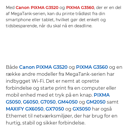
Med
Canon PIXMA G3520
og
PIXMA G3560
, der er en del
af MegaTank-serien, kan du printe trådløst fra din
smartphone eller tablet, hvilket gør det enkelt og
tidsbesparende, når du skal nå en deadline.
Både
Canon PIXMA G3520
og
PIXMA G3560
og en
række andre modeller fra MegaTank-serien har
indbygget Wi-Fi. Det er nemt at oprette
forbindelse og starte print fra en computer eller
mobil enhed med et tryk på en knap.
PIXMA
G5050
,
G6050
,
G7050
,
GM4050
og
GM2050
samt
MAXIFY GX6050
,
GX7050
og
GX5050
har også
Ethernet til netværksmiljøer, der har brug for en
hurtig, stabil og sikker forbindelse.