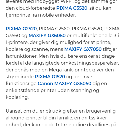
leveres med indbygget Wi-Fi, og det samme gør
den cloud-forberedte
PIXMA G3520
, så du kan
fjernprinte fra mobile enheder.
PIXMA G2520
, PIXMA G2560, PIXMA G3520, PIXMA
G3560 og
MAXIFY GX6050
er multifunktionelle 3-i-
1-printere, der giver dig mulighed for at printe,
kopiere og scanne, mens
MAXIFY GX7050
tilføjer
faxfunktioner. Men hvis du bare ønsker at drage
fordel af de langsigtede omkostningsbesparelser,
der opnås med en MegaTank-printer, giver den
strømlinede
PIXMA G1520
og den nye
funktionsrige
Canon MAXIFY GX5050
dig en
enkeltstående printer uden scanning og
kopiering.
Uanset om du er på udkig efter en brugervenlig
allround-printer til din familie, en driftssikker
enhed, der kan holde trit med dine deadlines på