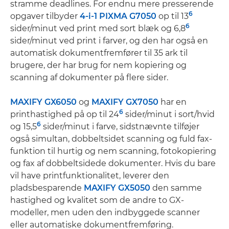
stramme deadlines. For endnu mere presserende
6
opgaver tilbyder
4-i-1 PIXMA G7050
op til 13
6
sider/minut ved print med sort blæk og 6,8
sider/minut ved print i farver, og den har også en
automatisk dokumentfremfører til 35 ark til
brugere, der har brug for nem kopiering og
scanning af dokumenter på flere sider.
MAXIFY GX6050
og
MAXIFY GX7050
har en
6
printhastighed på op til 24
sider/minut i sort/hvid
6
og 15,5
sider/minut i farve, sidstnævnte tilføjer
også simultan, dobbeltsidet scanning og fuld fax-
funktion til hurtig og nem scanning, fotokopiering
og fax af dobbeltsidede dokumenter. Hvis du bare
vil have printfunktionalitet, leverer den
pladsbesparende
MAXIFY GX5050
den samme
hastighed og kvalitet som de andre to GX-
modeller, men uden den indbyggede scanner
eller automatiske dokumentfremføring.