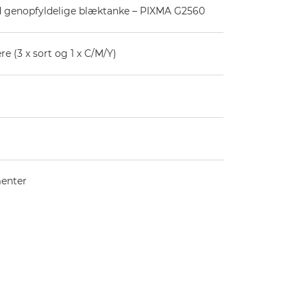
d genopfyldelige blæktanke – PIXMA G2560
e (3 x sort og 1 x C/M/Y)
enter