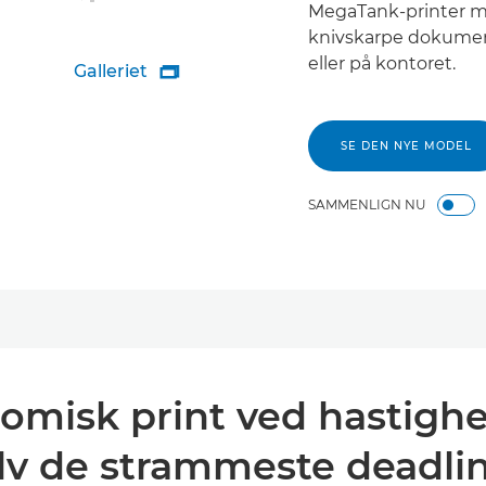
MegaTank-printer me
knivskarpe dokumen
eller på kontoret.
Galleriet

SE DEN NYE MODEL
SAMMENLIGN NU
misk print ved hastighe
lv de strammeste deadli