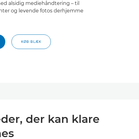
d alsidig mediehåndtering – til
ter og levende fotos derhjemme
KØB BLÆK
der, der kan klare
nes