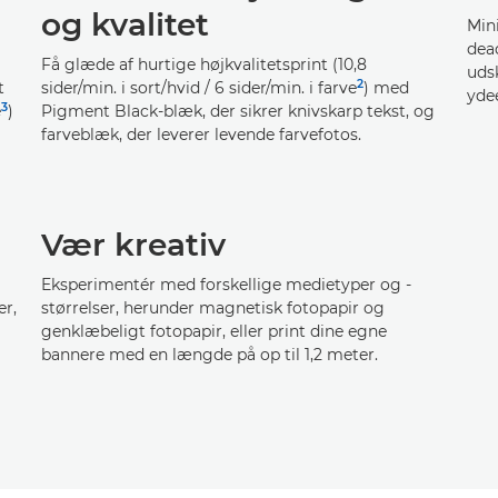
og kvalitet
Min
dea
Få glæde af hurtige højkvalitetsprint (10,8
udsk
2
t
sider/min. i sort/hvid / 6 sider/min. i farve
) med
yde
3
e
)
Pigment Black-blæk, der sikrer knivskarp tekst, og
farveblæk, der leverer levende farvefotos.
Vær kreativ
Eksperimentér med forskellige medietyper og -
er,
størrelser, herunder magnetisk fotopapir og
genklæbeligt fotopapir, eller print dine egne
bannere med en længde på op til 1,2 meter.