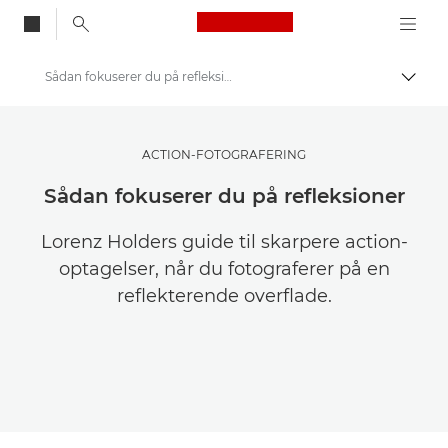
Canon Logo, back to
Sådan fokuserer du på refleksioner
Skift
Canon
Opbevar dine fotos og videoer for mindre
ACTION-FOTOGRAFERING
Sådan fokuserer du på refleksioner
Lorenz Holders guide til skarpere action-
optagelser, når du fotograferer på en
reflekterende overflade.