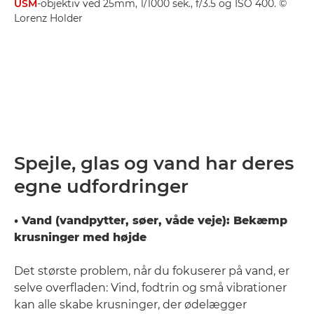
USM
-objektiv ved 25mm, 1/1000 sek., f/3.5 og ISO 400. ©
Lorenz Holder
Spejle, glas og vand har deres
egne udfordringer
• Vand (vandpytter, søer, våde veje): Bekæmp
krusninger med højde
Det største problem, når du fokuserer på vand, er
selve overfladen: Vind, fodtrin og små vibrationer
kan alle skabe krusninger, der ødelægger