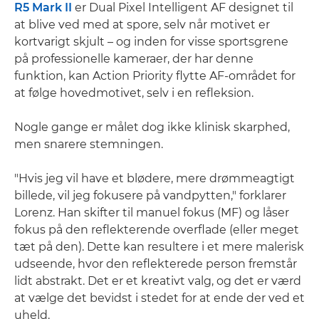
R5 Mark II
er Dual Pixel Intelligent AF designet til
at blive ved med at spore, selv når motivet er
kortvarigt skjult – og inden for visse sportsgrene
på professionelle kameraer, der har denne
funktion, kan Action Priority flytte AF-området for
at følge hovedmotivet, selv i en refleksion.
Nogle gange er målet dog ikke klinisk skarphed,
men snarere stemningen.
"Hvis jeg vil have et blødere, mere drømmeagtigt
billede, vil jeg fokusere på vandpytten," forklarer
Lorenz. Han skifter til manuel fokus (MF) og låser
fokus på den reflekterende overflade (eller meget
tæt på den). Dette kan resultere i et mere malerisk
udseende, hvor den reflekterede person fremstår
lidt abstrakt. Det er et kreativt valg, og det er værd
at vælge det bevidst i stedet for at ende der ved et
uheld.