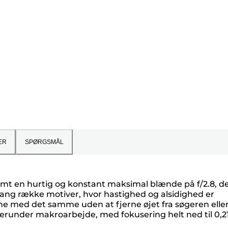
ER
SPØRGSMÅL
 en hurtig og konstant maksimal blænde på f/2.8, d
en lang række motiver, hvor hastighed og alsidighed er
rne med det samme uden at fjerne øjet fra søgeren elle
r, herunder makroarbejde, med fokusering helt ned til 0,2