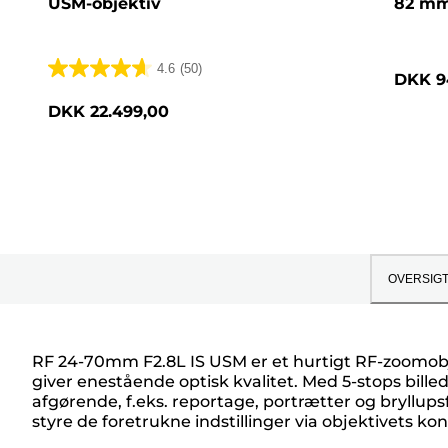
USM-objektiv
82 m
4.6
(50)
DKK 9
4.6
ud
DKK 22.499,00
af
5
stjerner.
50
anmeldelser
OVERSIG
RF 24-70mm F2.8L IS USM er et hurtigt RF-zoomob
giver enestående optisk kvalitet. Med 5-stops billeds
Oversigt
afgørende, f.eks. reportage, portrætter og bryllup
styre de foretrukne indstillinger via objektivets ko