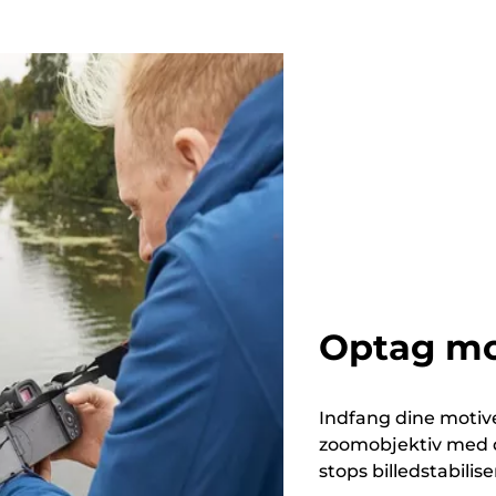
Optag mo
Indfang dine motive
zoomobjektiv med 
stops billedstabilis