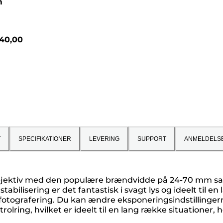
m
40,00
T
SPECIFIKATIONER
LEVERING
SUPPORT
ANMELDELS
jektiv med den populære brændvidde på 24-70 mm samt
tabilisering er det fantastisk i svagt lys og ideelt til 
sfotografering. Du kan ændre eksponeringsindstillinge
ntrolring, hvilket er ideelt til en lang række situatione