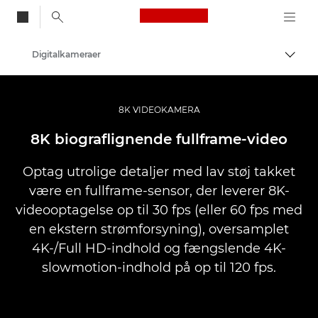
Canon Logo, back to
Digitalkameraer
Skift
Canon
8K VIDEOKAMERA
8K biograflignende fullframe-video
Optag utrolige detaljer med lav støj takket
være en fullframe-sensor, der leverer 8K-
videooptagelse op til 30 fps (eller 60 fps med
en ekstern strømforsyning), oversamplet
4K-/Full HD-indhold og fængslende 4K-
slowmotion-indhold på op til 120 fps.