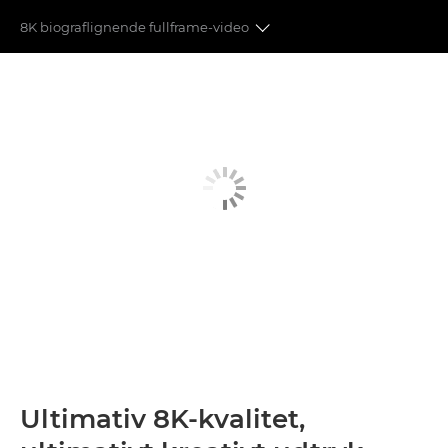
8K biograflignende fullframe-video
8K FF-VIDEO
STILLBILLEDER PÅ 45 MEGAPIXEL
OBJEKTIVER
DUAL PIXEL CMOS AUTOFOKUS
OPTAGELSESFORMATER
KOMPAKT DESIGN
TILSLUTNINGSMULIGHEDER
Ultimativ 8K-kvalitet,