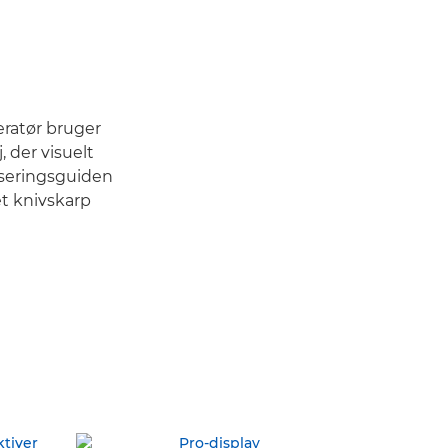
ratør bruger
 der visuelt
kuseringsguiden
et knivskarp