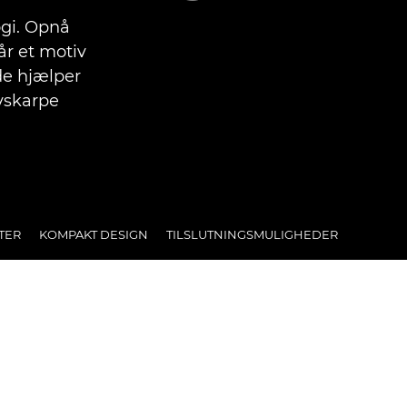
gi. Opnå
år et motiv
de hjælper
vskarpe
TER
KOMPAKT DESIGN
TILSLUTNINGSMULIGHEDER