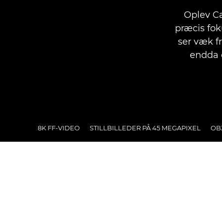
Oplev C
præcis fok
ser væk f
endda 
8K FF-VIDEO
STILLBILLEDER PÅ 45 MEGAPIXEL
OB