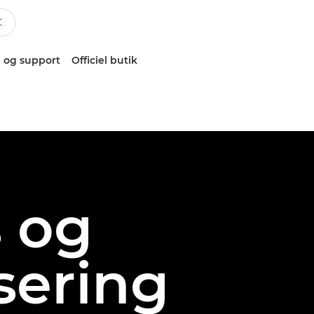
 og support
Officiel butik
s og
sering