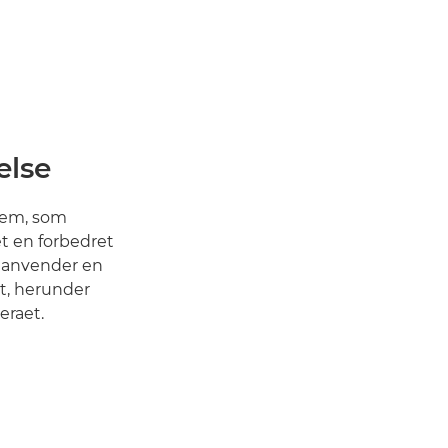
else
tem, som
et en forbedret
i anvender en
gt, herunder
eraet.