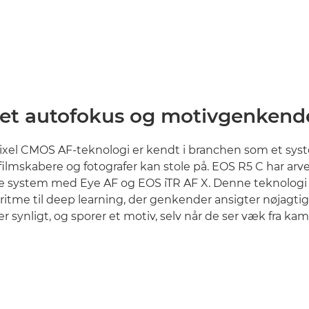
et autofokus og motivgenkend
ixel CMOS AF-teknologi er kendt i branchen som et sys
 filmskabere og fotografer kan stole på. EOS R5 C har arv
tte system med Eye AF og EOS iTR AF X. Denne teknolog
ritme til deep learning, der genkender ansigter nøjagti
er synligt, og sporer et motiv, selv når de ser væk fra kam