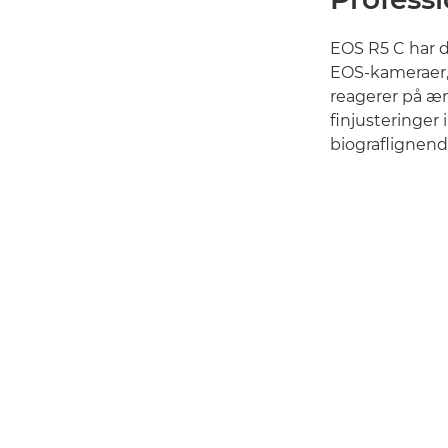
EOS R5 C har d
EOS-kameraer, f
reagerer på æn
finjusteringer
biograflignende