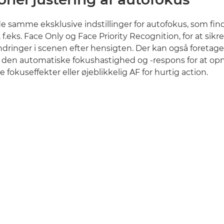
e samme eksklusive indstillinger for autofokus, som fin
.eks. Face Only og Face Priority Recognition, for at sikr
dringer i scenen efter hensigten. Der kan også foretage
 i den automatiske fokushastighed og -respons for at o
 fokuseffekter eller øjeblikkelig AF for hurtig action.