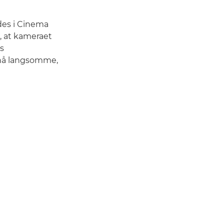
des i Cinema
e, at kameraet
s
pnå langsomme,