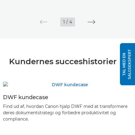
1
/
4
T
T
A
L
M
E
D
E
N
S
A
L
G
S
E
K
S
P
E
R
Kundernes succeshistorier
DWF kundecase
Find ud af, hvordan Canon hjalp DWF med at transformere
deres dokumentstrategi og forbedre produktivitet og
compliance.