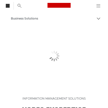
Canon Logo, back to
Business Solutions
Skift
Canon
Løsninger og services
INFORMATION MANAGEMENT SOLUTIONS