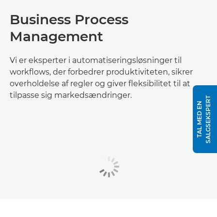
Business Process
Management
Vi er eksperter i automatiseringsløsninger til
workflows, der forbedrer produktiviteten, sikrer
overholdelse af regler og giver fleksibilitet til at
tilpasse sig markedsændringer.
T
T
A
L
M
E
D
E
N
S
A
L
G
S
E
K
S
P
E
R