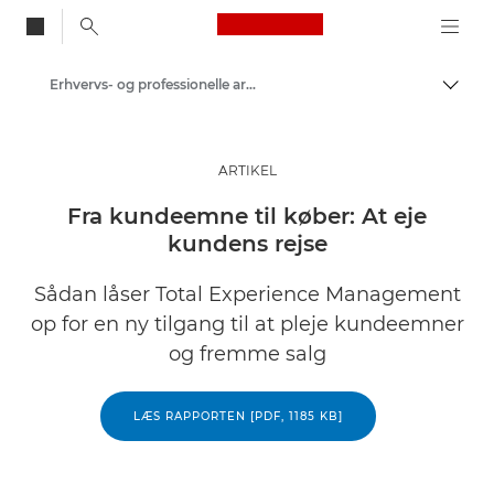
Canon Logo, back to
Erhvervs- og professionelle artikler
Skift
Canon
Løsninger og services
ARTIKEL
Insights
Fra kundeemne til køber: At eje
kundens rejse
Sådan låser Total Experience Management
op for en ny tilgang til at pleje kundeemner
og fremme salg
LÆS RAPPORTEN [PDF, 1185 KB]