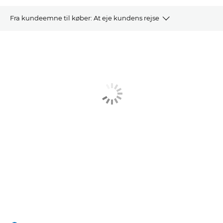
Fra kundeemne til køber: At eje kundens rejse
TOTAL EXPERIENCE
UDFORDRINGER
MULIGHEDER
DOWNLOAD WHITEPAPER