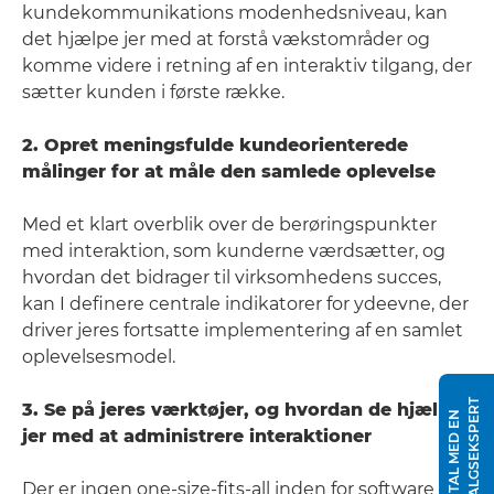
kundekommunikations modenhedsniveau, kan
det hjælpe jer med at forstå vækstområder og
komme videre i retning af en interaktiv tilgang, der
sætter kunden i første række.
2. Opret meningsfulde kundeorienterede
målinger for at måle den samlede oplevelse
Med et klart overblik over de berøringspunkter
med interaktion, som kunderne værdsætter, og
hvordan det bidrager til virksomhedens succes,
kan I definere centrale indikatorer for ydeevne, der
driver jeres fortsatte implementering af en samlet
oplevelsesmodel.
T
3. Se på jeres værktøjer, og hvordan de hjælper
T
A
L
M
E
D
E
N
S
A
L
G
S
E
K
S
P
E
R
jer med at administrere interaktioner
Der er ingen one-size-fits-all inden for software til