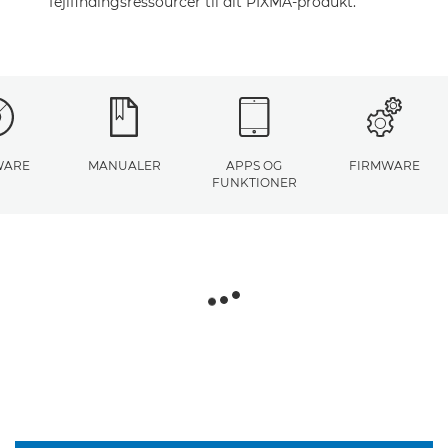
fejlfindingsressourcer til dit PIXMA-produkt.
WARE
MANUALER
APPS OG
FIRMWARE
FUNKTIONER