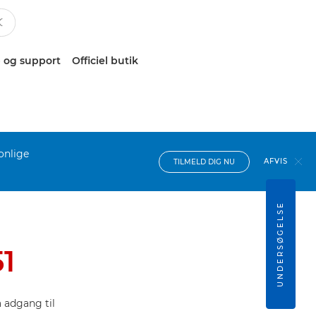
 og support
Officiel butik
onlige
AFVIS
TILMELD DIG NU
UNDERSØGELSE
1
 adgang til