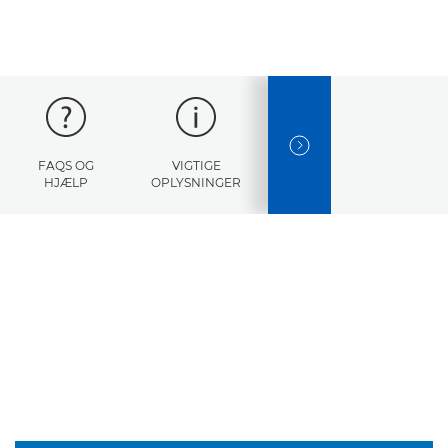
NEXT SLIDE
FAQS OG
VIGTIGE
FEJLKODER
SPECIF
HJÆLP
OPLYSNINGER