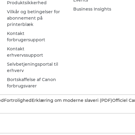
Events
Produktsikkerhed
Business Insights
Vilkår og betingelser for
abonnement på
printerblæk
Kontakt
forbrugersupport
Kontakt
erhvervssupport
Selvbetjeningsportal til
erhverv
Bortskaffelse af Canon
forbrugsvarer
ed
Fortrolighed
Erklæring om moderne slaveri (PDF)
Officiel 