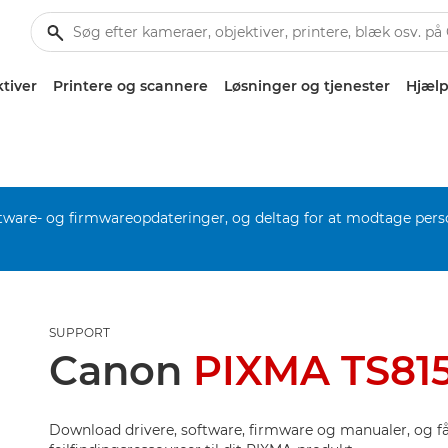
tiver
Printere og scannere
Løsninger og tjenester
Hjælp
software- og firmwareopdateringer, og deltag for at modtage pers
SUPPORT
Canon
PIXMA TS815
Download drivere, software, firmware og manualer, og få