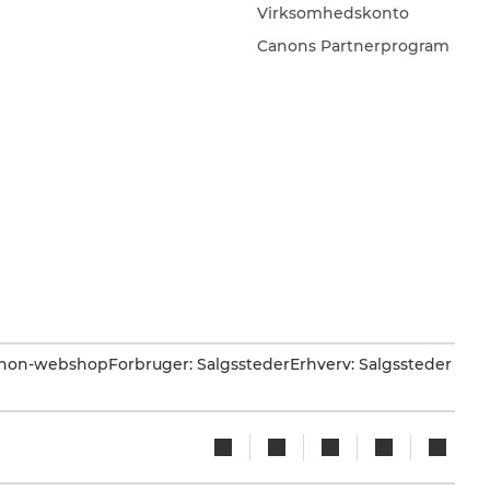
Virksomhedskonto
Canons Partnerprogram
Canon-webshop
Forbruger: Salgssteder
Erhverv: Salgssteder