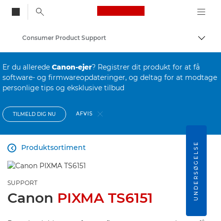
Canon Logo, back to
Consumer Product Support
Skift
Canon
Er du allerede
Canon-ejer
? Registrer dit produkt for at få
software- og firmwareopdateringer, og deltag for at modtage
personlige tips og eksklusive tilbud
AFVIS
TILMELD DIG NU
UNDERSØGELSE
Produktsortiment

SUPPORT
Canon
PIXMA TS6151