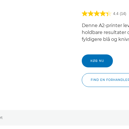
4.4
(14)
Denne A2-printer lev
holdbare resultater 
fyldigere blå og kniv
KØB NU
FIND EN FORHANDLE
rt