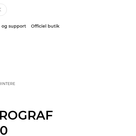
 og support
Officiel butik
RINTERE
PROGRAF
00