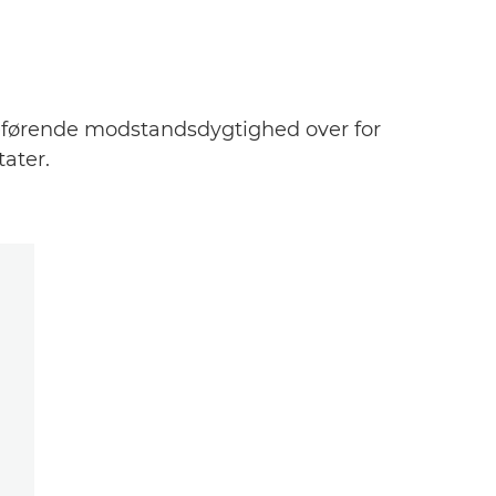
heførende modstandsdygtighed over for
tater.