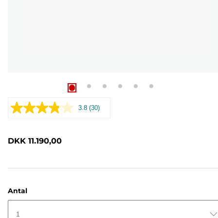
3.8
(30)
Læs
30
anmeldelser.
Samme
DKK 11.190,00
sidelink.
Antal
1