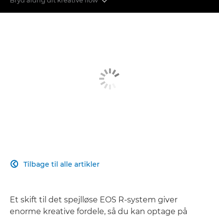
Autofokus
Billedstabilisering
Hastighed og ydeevne
Billedkvalitet
Overgang til spejlløst
Få kontakt til dit publikum
Tilbage til alle artikler

Et skift til det spejlløse EOS R-system giver
enorme kreative fordele, så du kan optage på