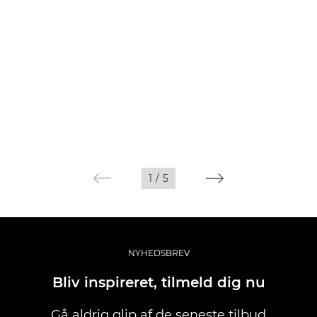
1
/
5
NYHEDSBREV
Bliv inspireret, tilmeld dig nu
Gå aldrig glip af de seneste tilbud