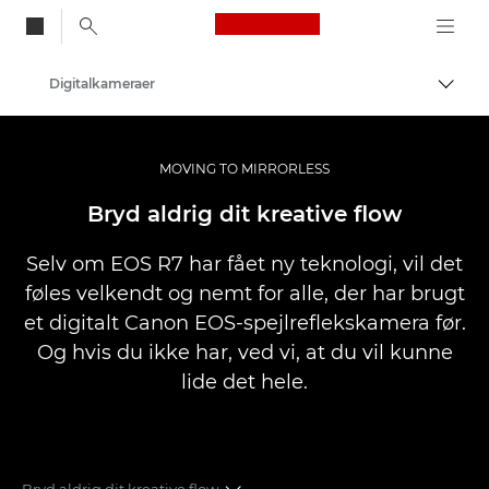
Canon Logo, back to
Digitalkameraer
Skift
Canon
MOVING TO MIRRORLESS
Bryd aldrig dit kreative flow
Selv om EOS R7 har fået ny teknologi, vil det
føles velkendt og nemt for alle, der har brugt
et digitalt Canon EOS-spejlreflekskamera før.
Og hvis du ikke har, ved vi, at du vil kunne
lide det hele.
Bryd aldrig dit kreative flow