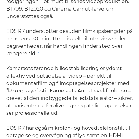
redigeringen – et must til seriøs videoproduktion.
BT709, BT2020 og Cinema Gamut-farverum
understøttes også.
EOS R7 understøtter desuden filmklipslængder på
mere end 30 minutter – ideelt til interviews eller
begivenheder, når handlingen finder sted over
3
længere tid
.
Kameraets førende billedstabilisering er yderst
effektiv ved optagelse af video – perfekt til
dokumentarfilm og filmoptagelsesprojekter med
”løb og skyd”-stil. Kameraets Auto Level-funktion –
drevet af den indbyggede billedstabilisator – sikrer,
at horisonterne forbliver lige, og at dine optagelser
ser professionelle ud.
EOS R7 har også mikrofon- og hovedtelefonstik til
optagelse og overvågning af lyd samt en HDMI-