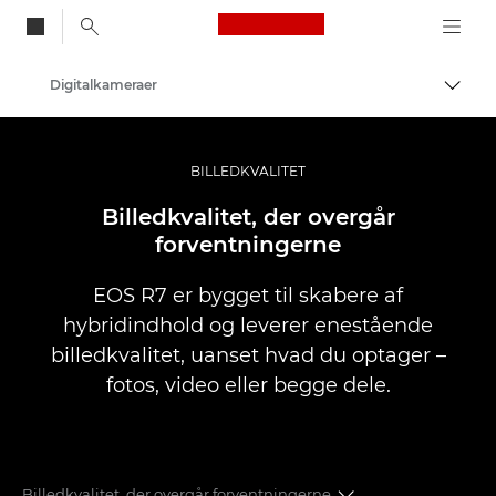
Canon Logo, back to
Digitalkameraer
Skift
Canon
BILLEDKVALITET
Billedkvalitet, der overgår
forventningerne
EOS R7 er bygget til skabere af
hybridindhold og leverer enestående
billedkvalitet, uanset hvad du optager –
fotos, video eller begge dele.
Billedkvalitet, der overgår forventningerne