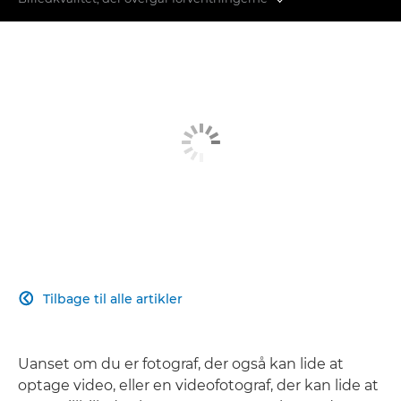
Autofokus
Billedstabilisering
Hastighed og ydeevne
Billedkvalitet
Overgang til spejlløst
Få kontakt til dit publikum
Tilbage til alle artikler

Uanset om du er fotograf, der også kan lide at
optage video, eller en videofotograf, der kan lide at