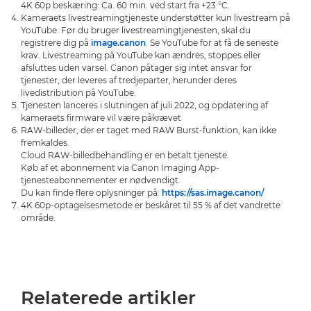
4K 60p beskæring: Ca. 60 min. ved start fra +23 °C.
Kameraets livestreamingtjeneste understøtter kun livestream på
YouTube. Før du bruger livestreamingtjenesten, skal du
registrere dig på
image.canon
. Se YouTube for at få de seneste
krav. Livestreaming på YouTube kan ændres, stoppes eller
afsluttes uden varsel. Canon påtager sig intet ansvar for
tjenester, der leveres af tredjeparter, herunder deres
livedistribution på YouTube.
Tjenesten lanceres i slutningen af juli 2022, og opdatering af
kameraets firmware vil være påkrævet
RAW-billeder, der er taget med RAW Burst-funktion, kan ikke
fremkaldes.
Cloud RAW-billedbehandling er en betalt tjeneste.
Køb af et abonnement via Canon Imaging App-
tjenesteabonnementer er nødvendigt.
Du kan finde flere oplysninger på:
https://sas.image.canon/
4K 60p-optagelsesmetode er beskåret til 55 % af det vandrette
område.
Relaterede artikler