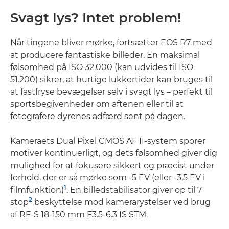
Svagt lys? Intet problem!
Når tingene bliver mørke, fortsætter EOS R7 med
at producere fantastiske billeder. En maksimal
følsomhed på ISO 32.000 (kan udvides til ISO
51.200) sikrer, at hurtige lukkertider kan bruges til
at fastfryse bevægelser selv i svagt lys – perfekt til
sportsbegivenheder om aftenen eller til at
fotografere dyrenes adfærd sent på dagen.
Kameraets Dual Pixel CMOS AF II-system sporer
motiver kontinuerligt, og dets følsomhed giver dig
mulighed for at fokusere sikkert og præcist under
forhold, der er så mørke som -5 EV (eller -3,5 EV i
1
filmfunktion)
. En billedstabilisator giver op til 7
2
stop
beskyttelse mod kamerarystelser ved brug
af RF-S 18-150 mm F3.5-6.3 IS STM.