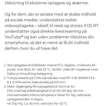
tilslutning til eksterne optagere og skærme.
Og for dem, der er seriøse med at skabe indhold
på sociale medier, understøttes lodret
videooptagelse – ideelt til reels og stories. EOS R7
understøtter også direkte livestreaming på
4
YouTube
og kan uden problemer tilsluttes din
smartphone, så det er nemt at få dit indhold
derhen, hvor du vil have det.
Ved optagelse af stillbilleder med et f/1.2-objektiv, midterste AF-
punkt, One-Shot AF, ved 23 °C, ISO100. Uden RF-objektiver med
Defocus Smoothing-belægning
7-stops baseret på CIPA-standarden med RF-S 18-150MM F3.5-
6.3 IS STM ved en brændvidde på 105 mm
Maks. tilgængelig filmoptagelsestid: Normal: 6 t.
Film med høj billedhastighed (Full HD 120 fps): 90 min.
Hvis kameraets interne temperatur bliver for høj, reduceres
optagelsestiden muligvis.
4K 30p HQ: Ca. 60 min. ved start fra +23 °C.