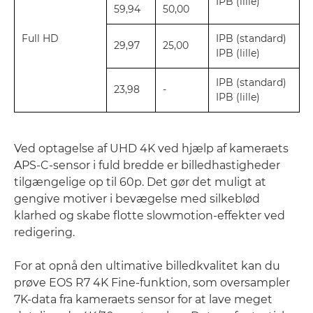
IPB (lille)
59,94
50,00
Full HD
IPB (standard)
29,97
25,00
IPB (lille)
IPB (standard)
23,98
-
IPB (lille)
Ved optagelse af UHD 4K ved hjælp af kameraets
APS-C-sensor i fuld bredde er billedhastigheder
tilgængelige op til 60p. Det gør det muligt at
gengive motiver i bevægelse med silkeblød
klarhed og skabe flotte slowmotion-effekter ved
redigering.
For at opnå den ultimative billedkvalitet kan du
prøve EOS R7 4K Fine-funktion, som oversampler
7K-data fra kameraets sensor for at lave meget