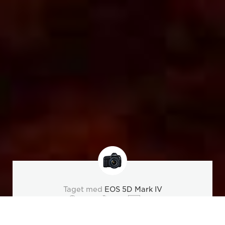
Taget med
EOS 5D Mark IV
f/7.1
20
800