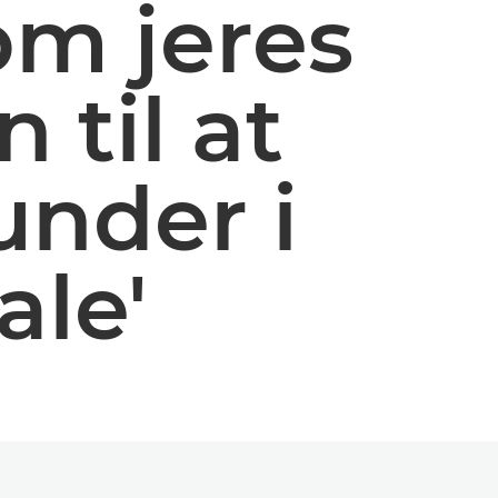
m jeres
til at
under i
ale'