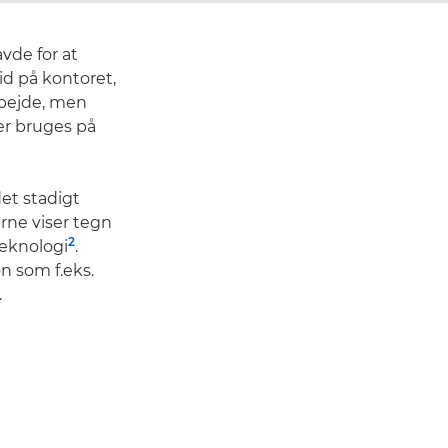
vde for at
d på kontoret,
rbejde, men
er bruges på
det stadigt
ne viser tegn
2
teknologi
.
n som f.eks.
.