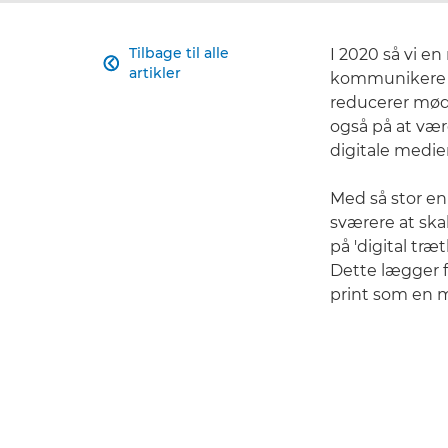
Tilbage til alle
I 2020 så vi e

artikler
kommunikere m
reducerer møde
også på at væ
digitale medie
Med så stor en 
sværere at sk
på 'digital træ
Dette lægger f
print som en m