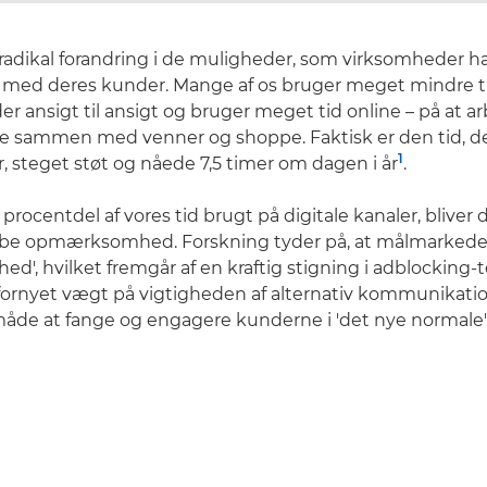
n radikal forandring i de muligheder, som virksomheder ha
ed deres kunder. Mange af os bruger meget mindre ti
r ansigt til ansigt og bruger meget tid online – på at a
re sammen med venner og shoppe. Faktisk er den tid, d
1
r, steget støt og nåede 7,5 timer om dagen i år
.
procentdel af vores tid brugt på digitale kanaler, bliver 
abe opmærksomhed. Forskning tyder på, at målmarkeder
thed', hvilket fremgår af en kraftig stigning i adblocking-
ornyet vægt på vigtigheden af alternativ kommunikatio
åde at fange og engagere kunderne i 'det nye normale'