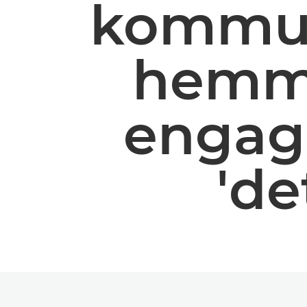
kommun
hemme
engage
'de