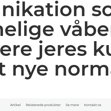
ikation so
lige våben 
re jeres k
t nye norm
Artikel
Relaterede produkter
Se mere
Kontakt os