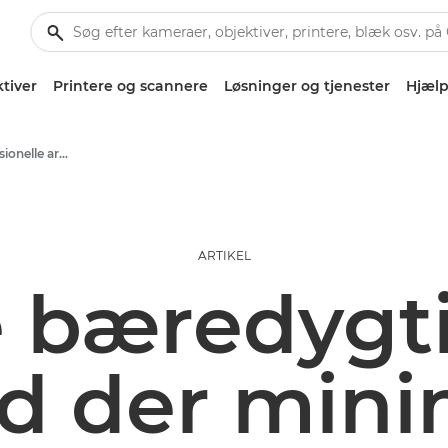
tiver
Printere og scannere
Løsninger og tjenester
Hjælp
Erhvervs- og professionelle artikler
ARTIKEL
 bæredygti
åd der min