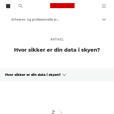
Canon Logo, back to
Erhvervs- og professionelle artikler
Skift
Canon
Løsninger og services
ARTIKEL
Insights
Hvor sikker er din data i skyen?
Hvor sikker er din data i skyen?
ARTIKEL
LÆS MERE
RELATEREDE LØSNINGER