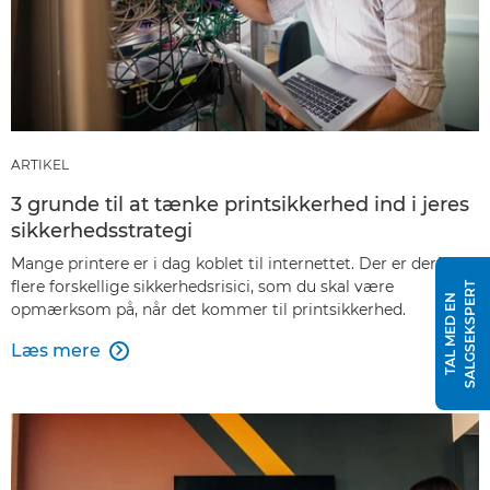
ARTIKEL
3 grunde til at tænke printsikkerhed ind i jeres
sikkerhedsstrategi
Mange printere er i dag koblet til internettet. Der er derfor
flere forskellige sikkerhedsrisici, som du skal være
T
T
A
L
M
E
D
E
N
S
A
L
G
S
E
K
S
P
E
R
opmærksom på, når det kommer til printsikkerhed.
Læs mere
