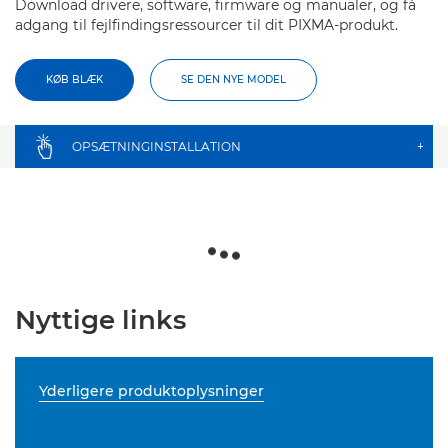
Download drivere, software, firmware og manualer, og få
adgang til fejlfindingsressourcer til dit PIXMA-produkt.
KØB BLÆK
SE DEN NYE MODEL
OPSÆTNINGINSTALLATION
+
Nyttige links
Yderligere produktoplysninger