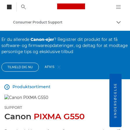
Canon Logo, back to
Consumer Product Support
Skift
Canon
Er du allerede
Canon-ejer
? Registrer dit produkt for at få
software- og firmwareopdateringer, og deltag for at modtage
personlige tips og eksklusive tilbud
AFVIS
TILMELD DIG NU
UNDERSØGELSE
Produktsortiment

SUPPORT
Canon
PIXMA G550