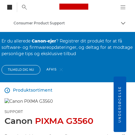
Canon Logo, back to
Consumer Product Support
Skift
Canon
Er du allerede
Canon-ejer
? Registrer dit produkt for at få
software- og firmwareopdateringer, og deltag for at modtage
personlige tips og eksklusive tilbud
AFVIS
TILMELD DIG NU
UNDERSØGELSE
Produktsortiment

SUPPORT
Canon
PIXMA G3560