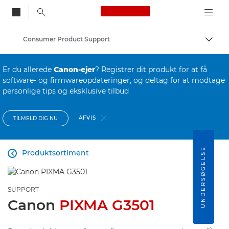
Canon Logo, back to
Consumer Product Support
Skift
Canon
Er du allerede
Canon-ejer
? Registrer dit produkt for at få
software- og firmwareopdateringer, og deltag for at modtage
personlige tips og eksklusive tilbud
AFVIS
TILMELD DIG NU
UNDERSØGELSE
Produktsortiment

SUPPORT
Canon
PIXMA G3501