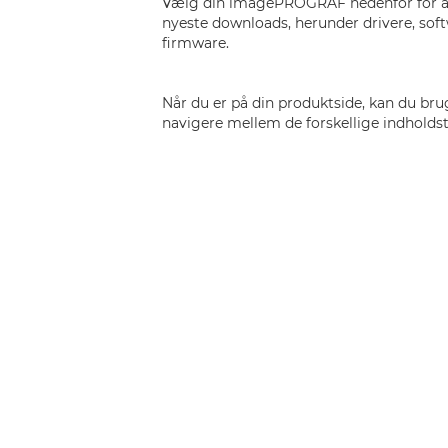
Vælg din imagePROGRAF nedenfor for at
nyeste downloads, herunder drivere, soft
firmware.
Når du er på din produktside, kan du brug
navigere mellem de forskellige indholdst