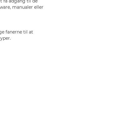
 få adgang til de
ware, manualer eller
e fanerne til at
yper.