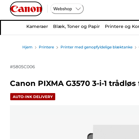
Webshop
Kameraer
Blæk, Toner og Papir
Printere og Ko
Hjem
Printere
Printer med genopfyldelige blæktanke
#
5805C006
Canon PIXMA G3570 3-i-1 trådløs
AUTO-INK DELIVERY