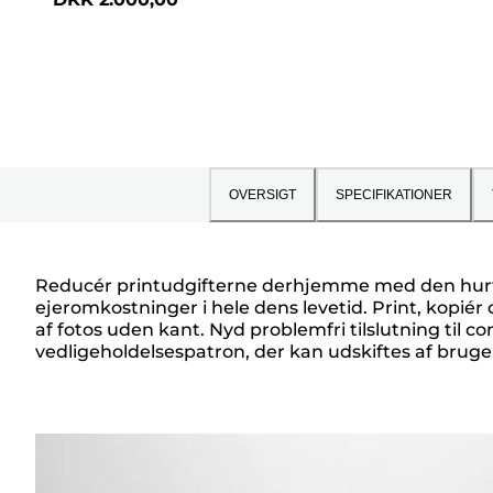
af
5
stjerner.
173
anmeldelser
OVERSIGT
SPECIFIKATIONER
Reducér printudgifterne derhjemme med den hurtig
ejeromkostninger i hele dens levetid. Print, kopi
Oversigt
af fotos uden kant. Nyd problemfri tilslutning ti
vedligeholdelsespatron, der kan udskiftes af bruge