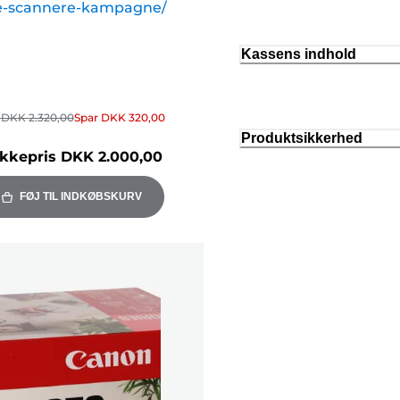
re-scannere-kampagne/
Kassens indhold
r
DKK 2.320,00
Spar
DKK 320,00
Produktsikkerhed
kkepris
DKK 2.000,00
FØJ TIL INDKØBSKURV