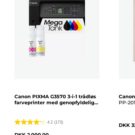
Canon PIXMA G3570 3-i-1 trådløs
Canon
farveprinter med genopfyldelig
PP-201
MegaTank, sort
Glossy 
pink
4.2
(173)
DKK 3
4.2
ud
DKK 2.000,00