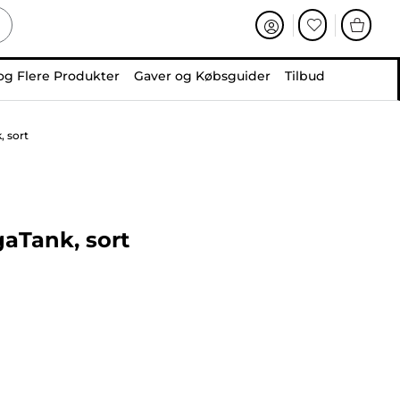
og Flere Produkter
Gaver og Købsguider
Tilbud
, sort
gaTank, sort