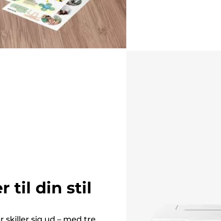
 til din stil
r skiller sig ud – med tre