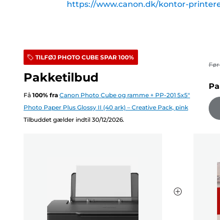
https://www.canon.dk/kontor-printe
TILFØJ PHOTO CUBE SPAR 100%
Fø
Pakketilbud
Pa
Få
100
%
fra
Canon Photo Cube og ramme + PP-201 5x5"
Photo Paper Plus Glossy II (40 ark) – Creative Pack, pink
Tilbuddet gælder indtil 30/12/2026.