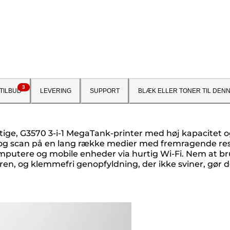
3
TILBUD
LEVERING
SUPPORT
BLÆK ELLER TONER TIL DEN
e, G3570 3-i-1 MegaTank-printer med høj kapacitet o
ér og scan på en lang række medier med fremragende res
l computere og mobile enheder via hurtig Wi-Fi. Nem at
ren, og klemmefri genopfyldning, der ikke sviner, gør 