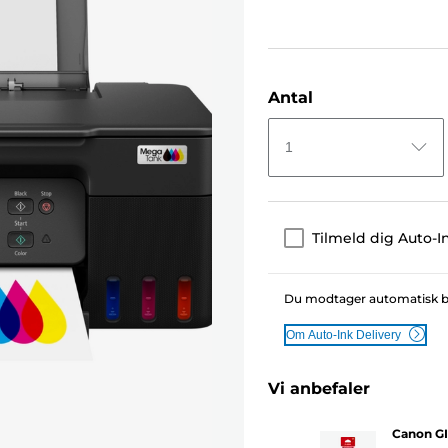
Antal
1
Tilmeld dig Auto-I
Du modtager automatisk blæk
Om Auto-Ink Delivery
Vi anbefaler
Canon GI