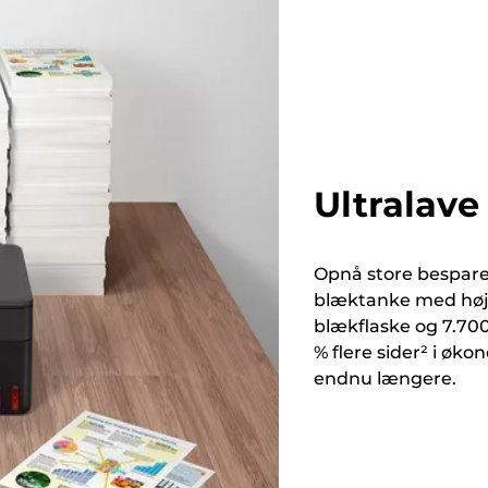
Ultralave
Opnå store besparel
blæktanke med høj 
blækflaske og 7.700
% flere sider² i øko
endnu længere.