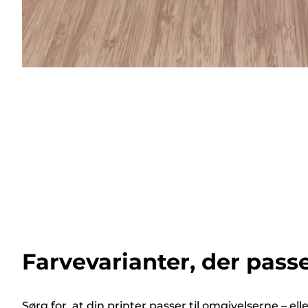
Farvevarianter, der passer
Sørg for, at din printer passer til omgivelserne – elle