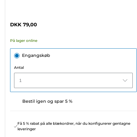
ud
Farvepatron
af
5
DKK 79,00
stjerner.
19
På lager online
anmeldelser
Engangskøb
Antal
1
Bestil igen og spar 5 %
Få 5 % rabat på alle blækordrer, når du konfigurerer gentagne
leveringer