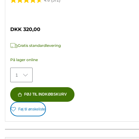
4.6
(372)
4.6
ud
Farvepatron
af
5
DKK 320,00
stjerner.
372
Gratis standardlevering
anmeldelser
På lager online
1
FØJ TIL INDKØBSKURV
Føj til ønskeliste