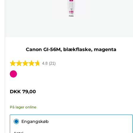
Canon GI-56M, blækflaske, magenta
4.8
(21)
4.8
ud
Farvepatron
af
5
DKK 79,00
stjerner.
21
På lager online
anmeldelser
Engangskøb