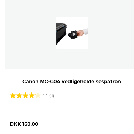
Canon MC-G04 vedligeholdelsespatron
4.1
(8)
4.1
ud
Farvepatron
af
5
DKK 160,00
stjerner.