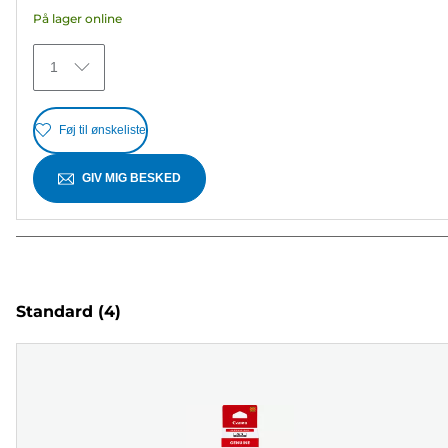
8
På lager online
anmeldelser
1
Føj til ønskeliste
GIV MIG BESKED
Standard
(4)