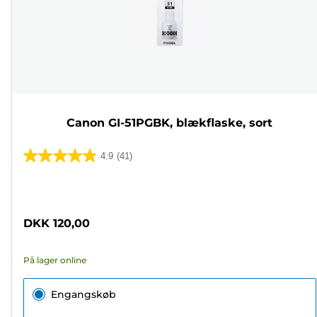
Canon GI-51PGBK, blækflaske, sort
4.9
(41)
4.9
ud
Farvepatron
af
5
DKK 120,00
stjerner.
41
På lager online
anmeldelser
Engangskøb