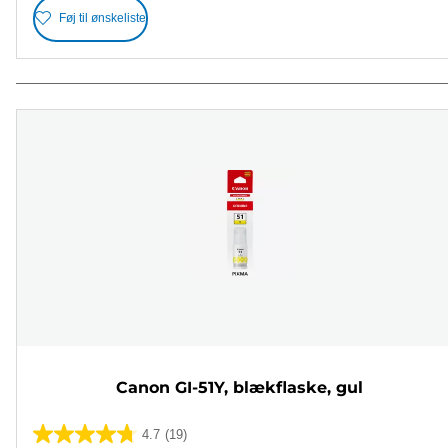
Føj til ønskeliste
Canon GI-51Y, blækflaske, gul
4.7
(19)
4.7