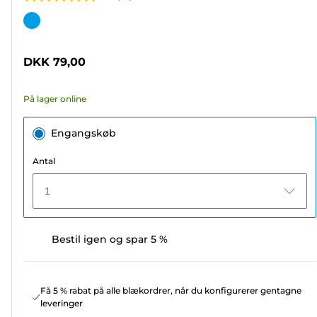
5.0
ud
Farvepatron
af
5
DKK 79,00
stjerner.
18
På lager online
anmeldelser
Engangskøb
Antal
1
Bestil igen og spar 5 %
Få 5 % rabat på alle blækordrer, når du konfigurerer gentagne
leveringer