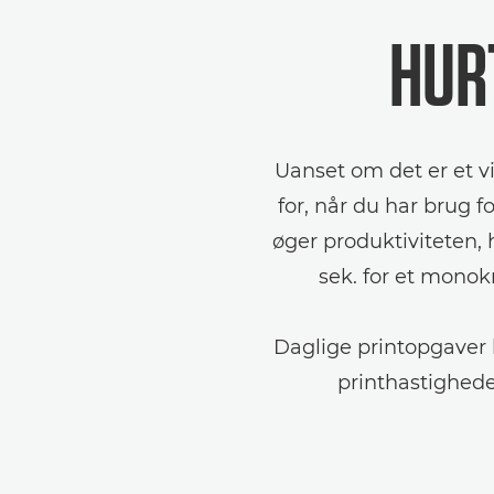
HURT
Uanset om det er et vi
for, når du har brug f
øger produktiviteten, 
sek. for et monokr
Daglige printopgaver
printhastigheder