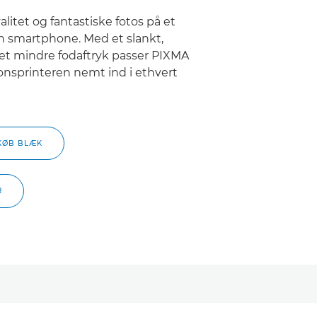
litet og fantastiske fotos på et
din smartphone. Med et slankt,
t mindre fodaftryk passer PIXMA
onsprinteren nemt ind i ethvert
KØB BLÆK
R