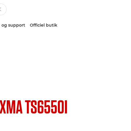
 og support
Officiel butik
 zurück
IXMA TS6550I