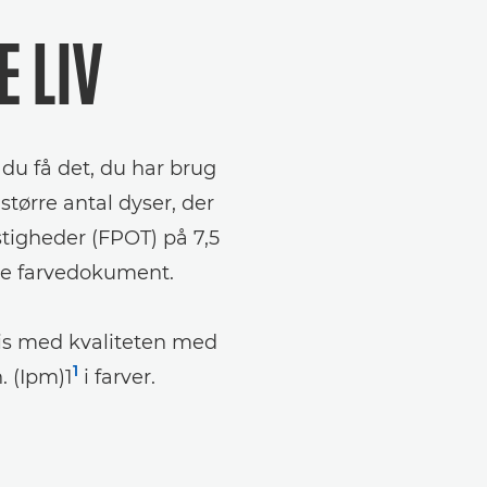
E LIV
 du få det, du har brug
større antal dyser, der
stigheder (FPOT) på 7,5
rste farvedokument.
is med kvaliteten med
1
. (Ipm)1
i farver.