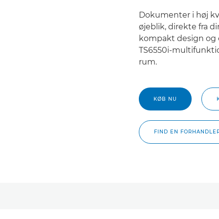
Dokumenter i høj kva
øjeblik, direkte fra 
kompakt design og e
TS6550i-multifunkti
rum.
KØB NU
FIND EN FORHANDLE