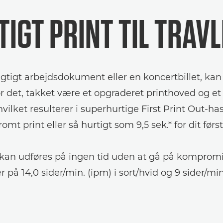
IGT PRINT TIL TRAVL
gtigt arbejdsdokument eller en koncertbillet, kan
or det, takket være et opgraderet printhoved og et 
hvilket resulterer i superhurtige First Print Out-ha
omt print eller så hurtigt som 9,5 sek.* for dit fø
 kan udføres på ingen tid uden at gå på komprom
 på 14,0 sider/min. (ipm) i sort/hvid og 9 sider/min