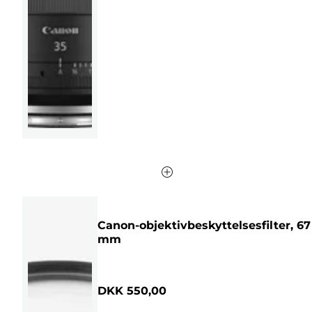
af
5
stjerner.
Canon-objektivbeskyttelsesfilter, 67
mm
DKK 550,00