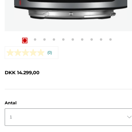
(0)
Ingen
rating-
værdi.
Samme
DKK 14.299,00
sidelink.
Antal
1