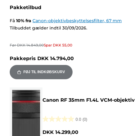
Pakketilbud
Få
10
%
fra
Canon-objektivbeskyttelsesfilter, 67 mm
Tilbuddet gælder indtil 30/09/2026.
Før
DKK 14.849,00
Spar
DKK 55,00
Pakkepris
DKK 14.794,00
FØJ TIL INDKØBSKURV
Canon RF 35mm F1.4L VCM-objektiv
0.0
(0)
0.0
ud
DKK 14.299,00