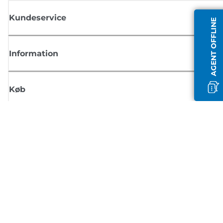
Kundeservice
AGENT OFFLINE
Information
Køb
Tilmeld dig Canons nyhedsbrev
Få regelmæssige e-mailopdateringer om nye produkter, nyttige tips og
tilbud
TILMELD DIG