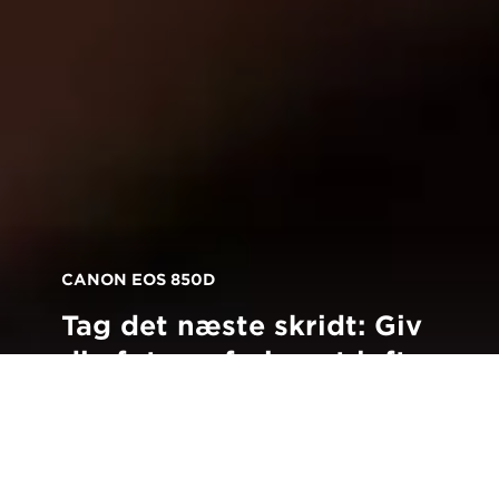
CANON EOS 850D
Tag det næste skridt: Giv
din fotografering et løft
med det nye Canon EOS
850D