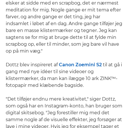
elsker at sidde med en scrapbog, det er nærmest
meditation for mig. Nogle gange er mit tema efter
farver, og andre gange er det ting, jeg har
indsamlet i løbet af en dag. Andre gange tilføjer jeg
bare en masse klistermærker og tegner. Jeg kan
sagtens se for mig at bruge dette til at fylde min
scrapbog op, eller til minder, som jeg bare vil have
op på min væg."
Dottz blev inspireret af
Canon Zoemini S2
til at gå i
gang med nye idéer til sine videoer og
klistermærker, da man kan ilægge 10 ark ZINK™-
fotopapir med klæbende bagside.
"Det tilføjer endnu mere kreativitet," siger Dottz,
som også har en Instagram-konto, han bruger som
digital skitsebog. "Jeg forestiller mig med det
samme nogle af de visuelle effekter, jeg forsøger at
lave i mine videoer. Hvis jeg for eksempel tager et