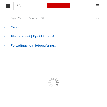
Canon Logo, back to
Mød Canon Zoemini S2
Skift
Canon
Bliv inspireret | Tips til fotografering og print og købervejledninger
Fortællinger om fotografering og kreativitet