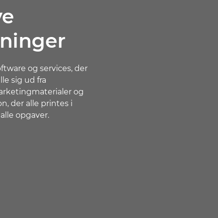
ve
ninger
tware og services, der
le sig ud fra
ketingmaterialer og
 der alle printes i
 alle opgaver.