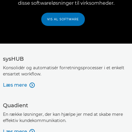
disse softwareløsninger til virksomheder.
VIS AL SOFTWARE
sysHUB
Konsolidér og automatisér forretningsprocesser i et enkelt
ensartet workflow.
Læs mere

Quadient
En række løsninger, der kan hjælpe jer med at skabe mere
effektiv kundekommunikation.
Læs mere
