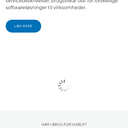
servicebeskrivelser, brugsvilkår osv. for forskellige
softwareløsninger til virksomheder.
LÆS MERE
HAR I BRUG FOR HJÆLP?