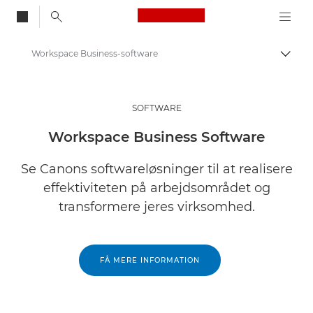
Canon Logo, back to
Workspace Business-software
Skift
Canon
Løsninger og services
SOFTWARE
Erhvervsprodukter
Workspace Business Software
Software til erhverv
Se Canons softwareløsninger til at realisere
effektiviteten på arbejdsområdet og
transformere jeres virksomhed.
FÅ MERE INFORMATION