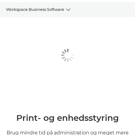
Workspace Business Software
Print- og enhedsstyring
Software til scanning og dataregistrering
Dokument- og proceshåndtering
Kundekommunikation
Anden software
Print- og enhedsstyring
Brug mindre tid på administration og meget mere