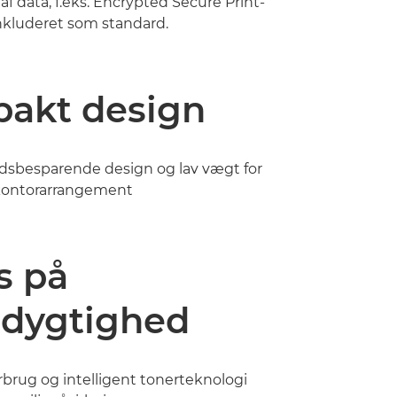
af data, f.eks. Encrypted Secure Print-
inkluderet som standard.
akt design
dsbesparende design og lav vægt for
 kontorarrangement
s på
dygtighed
rbrug og intelligent tonerteknologi