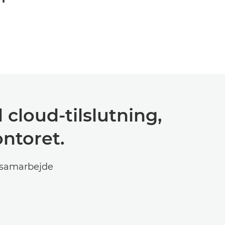
cloud-tilslutning,
ontoret.
d samarbejde