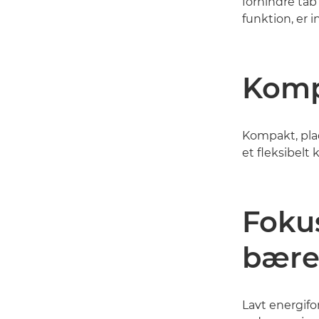
forhindre tab 
funktion, er 
Komp
Kompakt, pla
et fleksibelt
Foku
bære
Lavt energifo