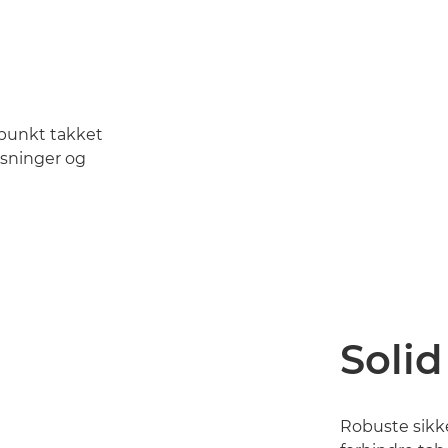
t punkt takket
øsninger og
Solid
Robuste sikk