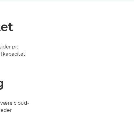
tet
ider pr.
utkapacitet
g
 være cloud-
heder