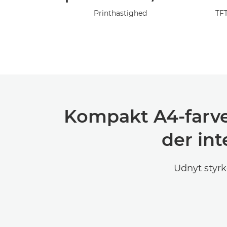
Printhastighed
TFT
Kompakt A4-farvep
der int
Udnyt styrk