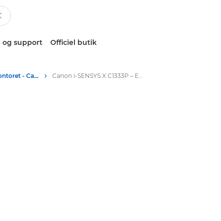
 og support
Officiel butik
Farveprintere til kontoret - Canon Danmark
Canon i-SENSYS X C1333P – Enkeltfunktionsprintere