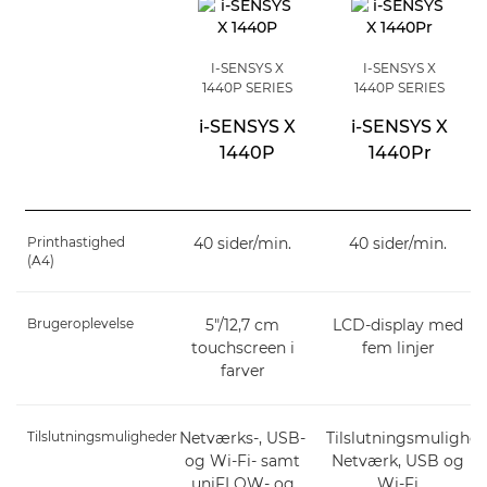
I-SENSYS X
I-SENSYS X
1440P SERIES
1440P SERIES
i-SENSYS X
i-SENSYS X
1440P
1440Pr
Printhastighed
40 sider/min.
40 sider/min.
(A4)
Brugeroplevelse
5"/12,7 cm
LCD-display med
touchscreen i
fem linjer
farver
Tilslutningsmuligheder
Netværks-, USB-
Tilslutningsmulighed
og Wi-Fi- samt
Netværk, USB og
uniFLOW- og
Wi-Fi