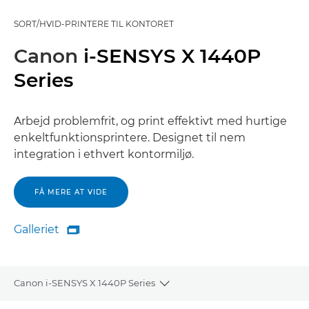
SORT/HVID-PRINTERE TIL KONTORET
Canon
i-SENSYS X 1440P
Series
Arbejd problemfrit, og print effektivt med hurtige
enkeltfunktionsprintere. Designet til nem
integration i ethvert kontormiljø.
FÅ MERE AT VIDE
Galleriet

Galleriet
Canon i-SENSYS X 1440P Series
Toggle breadcrumbs