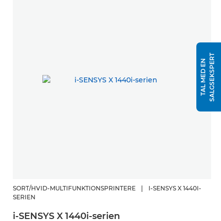
T
T
A
L
M
E
D
E
N
S
A
L
G
S
E
K
S
P
E
R
SORT/HVID-MULTIFUNKTIONSPRINTERE
|
I-SENSYS X 1440I-
SERIEN
i-SENSYS X 1440i-serien