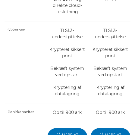
direkte cloud-
tilslutning
Sikkerhed
TLS1.3-
TLS1.3-
understøttelse
understøttelse
Krypteret sikkert
Krypteret sikkert
print
print
Bekræft system
Bekræft system
ved opstart
ved opstart
Kryptering af
Kryptering af
datalagring
datalagring
Papirkapacitet
Op til 900 ark
Op til 900 ark
FÅ MERE AT
FÅ MERE AT