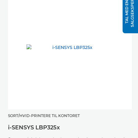
T
T
A
L
M
E
D
E
N
S
A
L
G
S
E
K
S
P
E
R
SORT/HVID-PRINTERE TIL KONTORET
i-SENSYS LBP325x