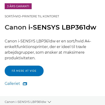
3 ÅRS GARANTI
SORT/HVID-PRINTERE TIL KONTORET
Canon
i-SENSYS LBP361dw
Canon i-SENSYS LBP361dw er en sort/hvid A4-
enkeltfunktionsprinter, der er ideel til travle
arbejdsgrupper, som ønsker at maksimere
produktiviteten.
FÅ MERE AT VIDE
Galleriet

Galleriet
Canon i-SENSYS LBP361dw
Toggle breadcrumbs