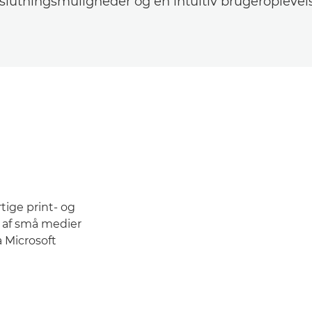
lslutningsmuligheder og en intuitiv brugeroplevel
tige print- og
 af små medier
a Microsoft