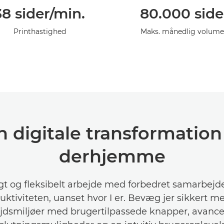
38 sider/min.
80.000 side
Printhastighed
Maks. månedlig volum
 digitale transformation
derhjemme
gt og fleksibelt arbejde med forbedret samarbejd
uktiviteten, uanset hvor I er. Bevæg jer sikkert m
jdsmiljøer med brugertilpassede knapper, avanc