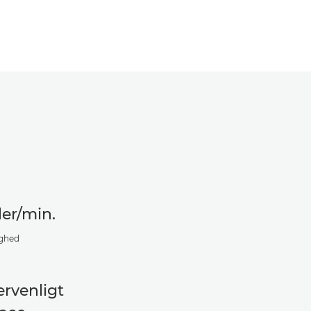
der/min.
ighed
rvenligt