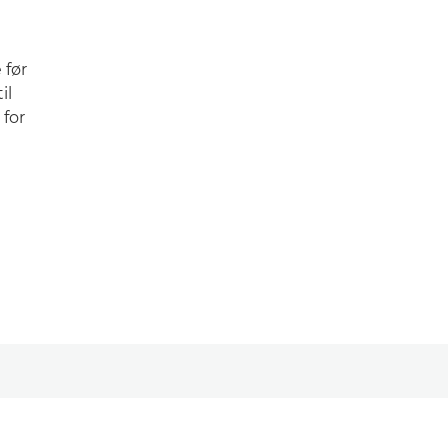
 før
il
 for