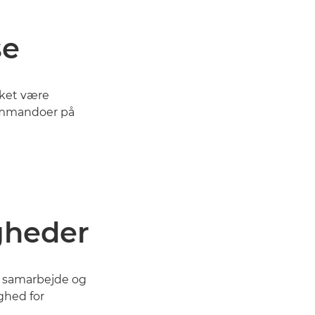
se
kket være
ommandoer på
gheder
ve samarbejde og
ghed for