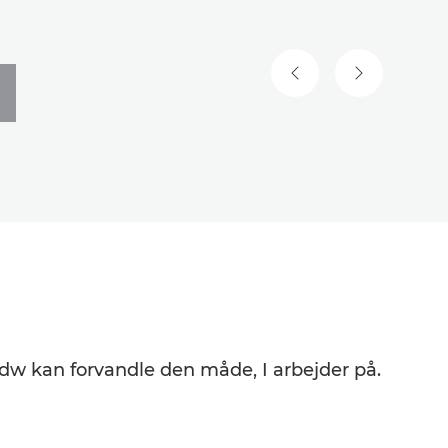
FORRIGE SLIDE
NÆSTE SLID
w kan forvandle den måde, I arbejder på.