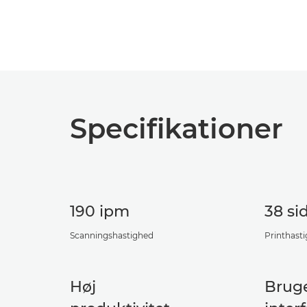
Specifikationer
190 ipm
38 si
Scanningshastighed
Printhast
Høj
Bruge