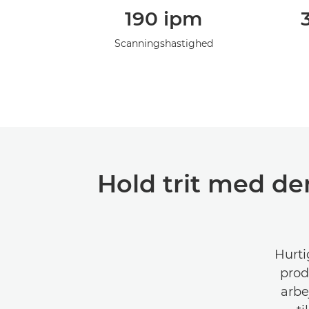
190 ipm
Scanningshastighed
Hold trit med den
Hurti
prod
arbe