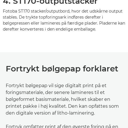
4. ST170-outputstacker
Fotoba ST170 stacker/outputbord, hvor det udskårne output
stables. De trykte topforingsark indføres derefter i
bølgepressen eller lamineres på færdige plader. Pladerne kan
derefter konverteres i den endelige emballage.
Fortrykt bølgepap forklaret
Fortrykt bølgepap vil sige digitalt print på et
foringsmateriale, der senere lamineres til et
bølgeformet basismateriale, hvilket skaber en
printet pakke i høj kvalitet. Den kan opfattes som
den digitale version af litho-laminering.
Fortryk omfatter print af den øverste foring på en