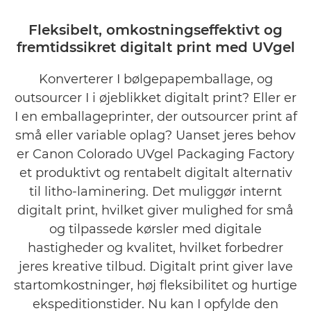
Oversigt
Fleksibelt, omkostningseffektivt og
fremtidssikret digitalt print med UVgel
Kundecase
Konverterer I bølgepapemballage, og
Galleri
outsourcer I i øjeblikket digitalt print? Eller er
Hvorfor UVgel?
I en emballageprinter, der outsourcer print af
små eller variable oplag? Uanset jeres behov
er Canon Colorado UVgel Packaging Factory
et produktivt og rentabelt digitalt alternativ
til litho-laminering. Det muliggør internt
digitalt print, hvilket giver mulighed for små
og tilpassede kørsler med digitale
hastigheder og kvalitet, hvilket forbedrer
jeres kreative tilbud. Digitalt print giver lave
startomkostninger, høj fleksibilitet og hurtige
ekspeditionstider. Nu kan I opfylde den