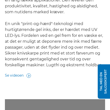
en lang række applikationer. Den leverer den
produktivitet, kvalitet, hastighed og alsidighed,
som nutidens marked kræver.
En unik "print-og-hærd"-teknologi med
hurtigtørrende gel inks, der er hærdet med UV
LED-lys. Fordelen ved en gel frem for en væske er,
at det er muligt at deponere mere ink med færre
passager, uden at det flyder ind og over mediet.
Sikrer knivskarpe print med et stort farverum og
konsekvent gentagelighed over tid og over
forskellige maskiner. Lugtfri og ekstremt holdbar.
T
T
A
L
M
E
D
E
N
S
A
L
G
S
E
K
S
P
E
R
Se videoen
