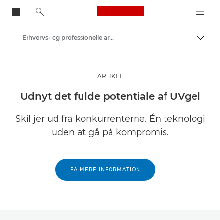
Canon Logo, back to
Erhvervs- og professionelle artikler
Skift
Canon
Løsninger og services
ARTIKEL
Insights
Udnyt det fulde potentiale af UVgel
Skil jer ud fra konkurrenterne. Én teknologi
uden at gå på kompromis.
FÅ MERE INFORMATION