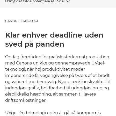
Udnyt det fulde potentiale af UVgel
OVERSIGT
CANON-TEKNOLOGI
FORDELE
Klar enhver deadline uden
GALLERI
sved på panden
APPLIKATIONER
Opdag fremtiden for grafisk storformatproduktion
med Canons unikke og gennemprøvede UVgel-
SE MERE
teknologi, når høj produktivitet møder
imponerende farvegengivelse på tværs af et bredt
og varieret medieudvalg. Nyd præcisionskvalitet til
indendørs grafik, holdbarhed til udendørs brug og
øjeblikkelig hærdning, alt sammen til lavere
driftsomkostninger.
UVgel: én teknologi uden at gå på kompromis.