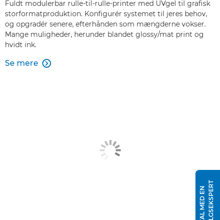
Fuldt modulerbar rulle-til-rulle-printer med UVgel til grafisk
storformatproduktion. Konfigurér systemet til jeres behov,
og opgradér senere, efterhånden som mængderne vokser.
Mange muligheder, herunder blandet glossy/mat print og
hvidt ink.
Se mere

T
T
A
L
M
E
D
E
N
S
A
L
G
S
E
K
S
P
E
R