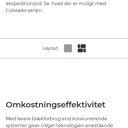
ekspeditionstid. Se, hvad der er muligt med
Colorado-serien.
Layout
Set tiled view
Set masonry view
Omkostningseffektivitet
Med lavere blækforbrug end konkurrerende
systemer giver UVgel-teknologien enestående